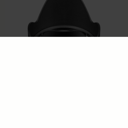
LENS HOOD LH780-06
€50
AJOUTER AU PANIER