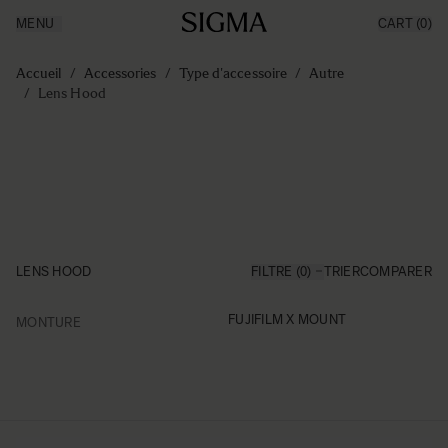
MENU
CART
(0)
Made in Aizu
Inspiration
Aller au contenu
Support
Accueil
/
Accessories
/
Type d'accessoire
/
Autre
News
/
Lens Hood
Produits
LENS HOOD
FILTRE (0)
TRIER
COMPARER
FILTER
FUJIFILM X MOUNT
MONTURE
Skip to product list