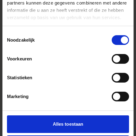
partners kunnen deze gegevens combineren met andere
informatie die u aan ze heeft verstrekt of die ze hebben
verzameld op basis van uw gebruik van hun services.
Nouveau compte société
Als u een bedrijf vertegenwoordigt, maak dan een
Toestemmingsselectie
bedrijfsaccount aan om subaccounts te beheren en andere
Noodzakelijk
B2B-functionaliteiten te gebruiken.
Voorkeuren
ZAKELIJK ACCOUNT AANMAKEN
Statistieken
Marketing
Alles toestaan