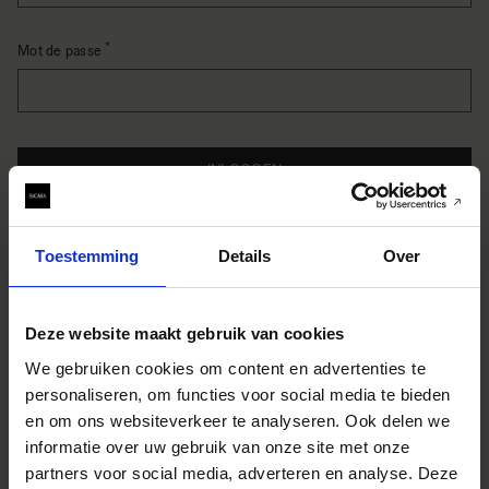
Mot de passe
Password hidden
INLOGGEN
Mot de passe oublié ?
Toestemming
Details
Over
Nouveaux clients
Deze website maakt gebruik van cookies
Créer un compte a de nombreux avantages : commander
plus rapidement, enregistrer plusieurs adresses, suivre vos
We gebruiken cookies om content en advertenties te
commandes et plus encore.
personaliseren, om functies voor social media te bieden
en om ons websiteverkeer te analyseren. Ook delen we
CRÉER UN COMPTE
informatie over uw gebruik van onze site met onze
partners voor social media, adverteren en analyse. Deze