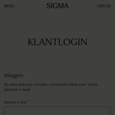
Aller au contenu
MENU
CART
(0)
Made in Aizu
Inspiration
Support
News
Produits
KLANTLOGIN
Inloggen
Si vous avez un compte, connectez-vous avec votre
adresse e-mail.
Adresse e-mail