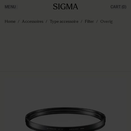
MENU
CART
(0)
Producten
Made in Aizu
Ga naar de inhoud
Inspiratie
Home
/
Accessoires
/
Type accessoire
/
Filter
/
Overig
Nieuws
Support