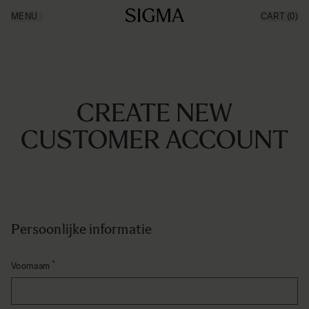
Ga naar de inhoud
MENU
CART
(0)
Inspiration
Made in Aizu
News
Products
Support
CREATE NEW
CUSTOMER ACCOUNT
Persoonlijke informatie
Voornaam