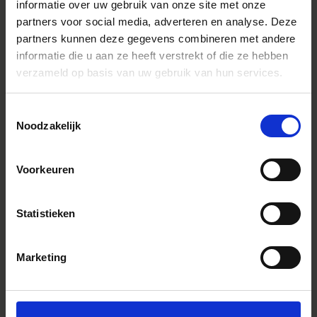
informatie over uw gebruik van onze site met onze
Wachtwoordsterkte:
Geen wachtwoord
partners voor social media, adverteren en analyse. Deze
partners kunnen deze gegevens combineren met andere
Bevestig wachtwoord
informatie die u aan ze heeft verstrekt of die ze hebben
verzameld op basis van uw gebruik van hun services.
Confirm password hidden
Toestemmingsselectie
Create an Account with Company Account
Noodzakelijk
This form is protected by reCAPTCHA - the
Google Privacy Policy
and
Terms of Service
apply.
Voorkeuren
ACCOUNT AANMAKEN
Statistieken
Terug
Marketing