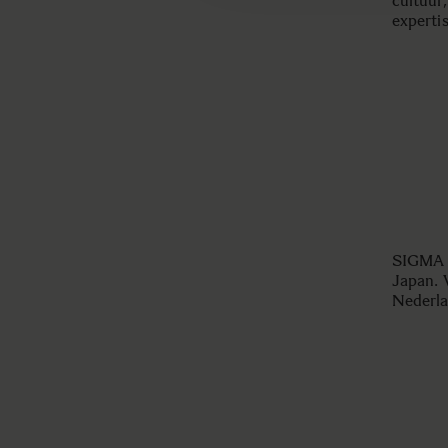
cultuur,
experti
SIGMA B
Japan. 
Nederla