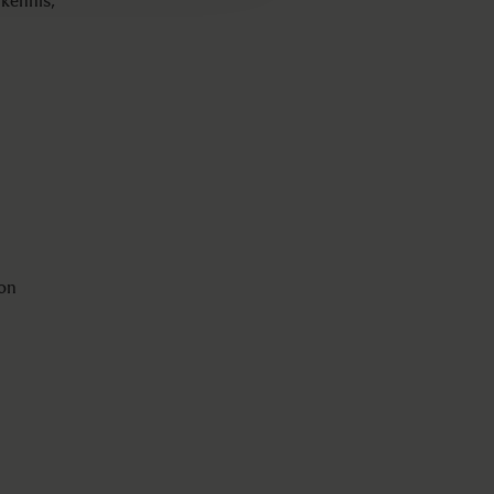
 kennis,
on
e