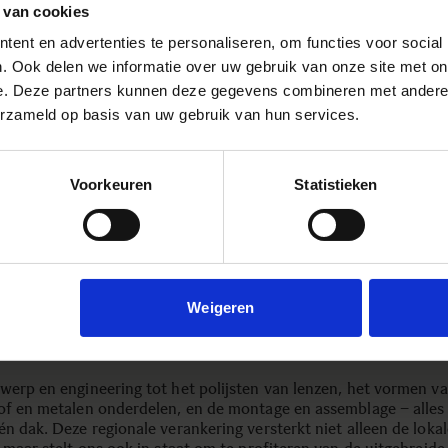
 van cookies
OVER SIGMA
ent en advertenties te personaliseren, om functies voor social
. Ook delen we informatie over uw gebruik van onze site met on
s een Japanse fabrikant van hoogwaardige lenzen en camera’s, 
e. Deze partners kunnen deze gegevens combineren met andere i
ntoor in de Kanagawa-prefectuur en een fabriek in de Aizu-pre
erzameld op basis van uw gebruik van hun services.
 belangrijkste uitvalsbasis.
n een familiebedrijf, opgericht in 1961 door Michihiro Yamaki, e
Voorkeuren
Statistieken
 de dag geleid door zijn zoon, Kazuto Yamaki. Dankzij onze
kelijkheid als familiebedrijf hebben we de vrijheid om vernieuw
en unieke keuzes te maken.
73 is onze fabriek in Aizu de thuisbasis van de volledige produc
Het behouden van lokale productie is essentieel voor ons: het st
t om flexibel te opereren, nauwe samenwerking tussen afdelinge
Weigeren
en en strenge kwaliteitscontroles uit te voeren tot in de kleins
werp en engineering tot het polijsten van lenzen, het vormen v
of en metalen onderdelen, en de montage en assemblage – alles
n dak. Deze regionale verankering versterkt niet alleen de lokal