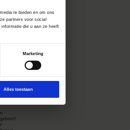
 media te bieden en om ons
ze partners voor social
met een
nformatie die u aan ze heeft
fectuur
n worden
Marketing
end te
tie van
elt ons
n te
Alles toestaan
te
an
 gebeurt
e