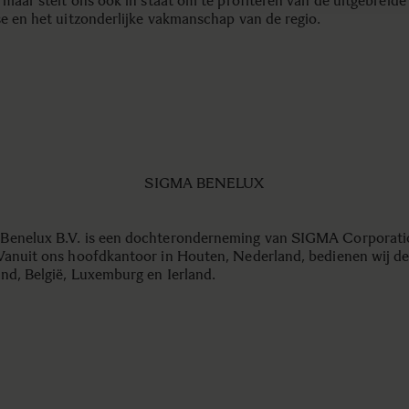
 maar stelt ons ook in staat om te profiteren van de uitgebreide
se en het uitzonderlijke vakmanschap van de regio.
SIGMA BENELUX
enelux B.V. is een dochteronderneming van SIGMA Corporati
Vanuit ons hoofdkantoor in Houten, Nederland, bedienen wij d
nd, België, Luxemburg en Ierland.