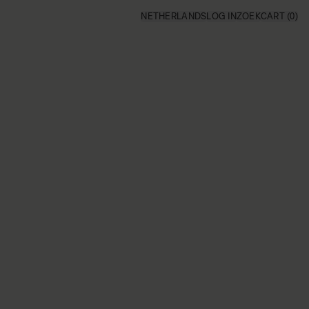
NETHERLANDS
LOG IN
ZOEK
CART
(0)