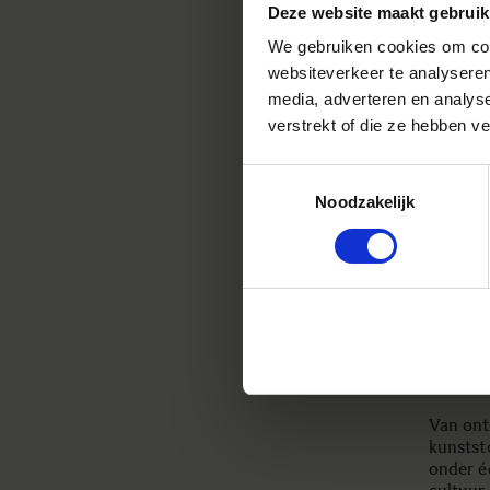
Deze website maakt gebruik
We gebruiken cookies om cont
websiteverkeer te analyseren
Sigma i
media, adverteren en analys
hoofdka
verstrekt of die ze hebben v
als onze
Toestemmingsselectie
Wij zij
Noodzakelijk
vandaag
onafhan
denken 
Sinds 19
Sigma. 
in staa
bevorder
details.
Van ont
kunstst
onder éé