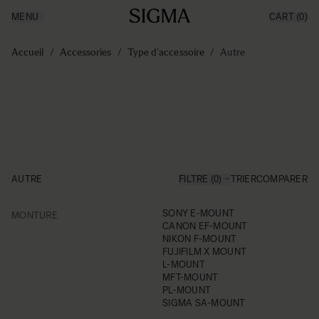
MENU
CART
(0)
Made in Aizu
Inspiration
Aller au contenu
Support
Accueil
/
Accessories
/
Type d'accessoire
/
Autre
News
Produits
AUTRE
FILTRE (0)
TRIER
COMPARER
FILTER
SONY E-MOUNT
MONTURE
Skip to product list
CANON EF-MOUNT
NIKON F-MOUNT
FUJIFILM X MOUNT
L-MOUNT
MFT-MOUNT
PL-MOUNT
SIGMA SA-MOUNT