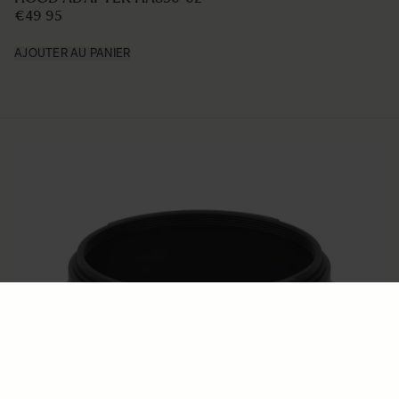
LENS HOOD LH876-03
€50
AJOUTER AU PANIER