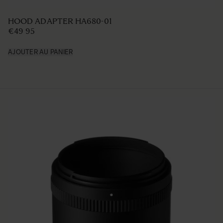
LENS HOOD LH875-02
€42 5
AJOUTER AU PANIER