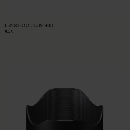
LENS HOOD LH830-03
€49 95
AJOUTER AU PANIER