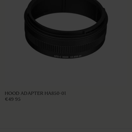
LENS HOOD LH876-02
€50