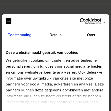
Toestemming
Details
Over
Deze website maakt gebruik van cookies
We gebruiken cookies om content en advertenties te
personaliseren, om functies voor social media te bieden
en om ons websiteverkeer te analyseren. Ook delen we
informatie over uw gebruik van onze site met onze
partners voor social media, adverteren en analyse. Deze
1.4x Teleconverter TC-1401
partners kunnen deze gegevens combineren met andere
€279
informatie die u aan ze heeft verstrekt of die ze hebben
AJOUTER AU PANIER
verzameld op basis van uw gebruik van hun services.