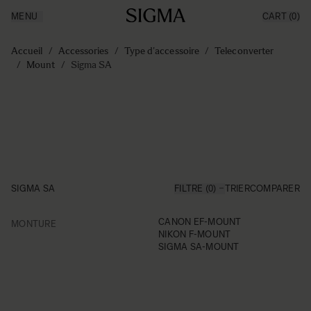
MENU
CART
(0)
Made in Aizu
Inspiration
Aller au contenu
Support
Accueil
/
Accessories
/
Type d'accessoire
/
Teleconverter
News
/
Mount
/
Sigma SA
Produits
SIGMA SA
FILTRE (0)
TRIER
COMPARER
FILTER
CANON EF-MOUNT
MONTURE
Skip to product list
NIKON F-MOUNT
SIGMA SA-MOUNT