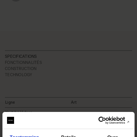
SPECIFICATIONS
FONCTIONNALITÉS
CONSTRUCTION
TECHNOLOGY
Ligne
Art
Youtube Videos
Instagram Widget
Formule optique
18 Elements in 13 Groups