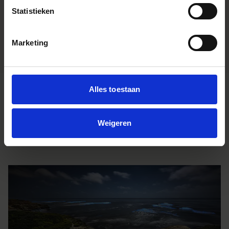
EAN
L-mount
Statistieken
Sony FE
085126213695
085126213657
Marketing
Alles toestaan
Weigeren
IMPRESSIONS