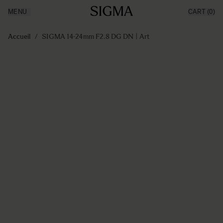
MENU
CART
(0)
Made in Aizu
Inspiration
Aller au contenu
Support
Accueil
/
SIGMA 14-24mm F2.8 DG DN | Art
News
Produits