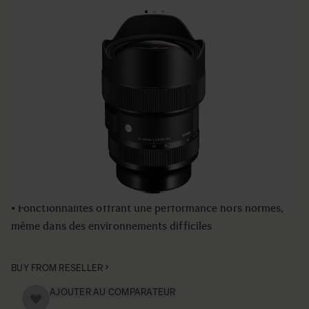
ART
SIGMA 14-24mm F2.8
DG DN | Art
•Nouvelle série d’objectifs haute performance pour les
appareils photo sans miroir plein format
• Image haute résolution obtenue grâce à une lentille à
faible dispersion et la technologie NPC (Nano Porous
Coating)
• Fonctionnalités offrant une performance hors normes,
même dans des environnements difficiles
BUY FROM RESELLER
AJOUTER AU COMPARATEUR