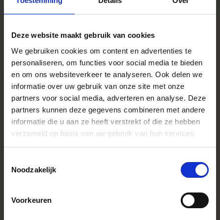
Toestemming
Details
Over
Lens Type
Wide Angle
Sensor Size
Full Frame
Deze website maakt gebruik van cookies
Angle de vue
114.2° - 84.1°
We gebruiken cookies om content en advertenties te
Diaphragme
11 (Rounded Diaphragm)
personaliseren, om functies voor social media te bieden
en om ons websiteverkeer te analyseren. Ook delen we
Ouverture minimale
F22
informatie over uw gebruik van onze site met onze
Distance minimale de mise au point
28 cm / 11.0 in
partners voor social media, adverteren en analyse. Deze
Rapport de reproduction maximal
1:7.3
partners kunnen deze gegevens combineren met andere
informatie die u aan ze heeft verstrekt of die ze hebben
Dimensions (diameter x length)
L-mount
Sony E-mount
verzameld op basis van uw gebruik van hun services.
⌀ 85.0 mm × 131.0 mm
⌀ 85.0 mm × 133.0 mm
Toestemmingsselectie
Diamètre de filtre
n/a
Noodzakelijk
Edition number
A019
Accessoires
Case and Cover Lens Cap
Voorkeuren
(LC850-01) supplied