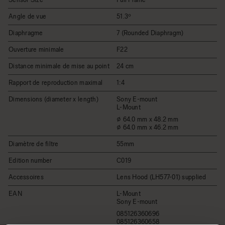
Angle de vue
51.3º
Diaphragme
7 (Rounded Diaphragm)
Ouverture minimale
F22
Distance minimale de mise au point
24 cm
Rapport de reproduction maximal
1:4
Dimensions (diameter x length)
Sony E-mount
L-Mount
⌀ 64.0 mm x 48.2 mm
⌀ 64.0 mm x 46.2 mm
Diamètre de filtre
55mm
Edition number
C019
Accessoires
Lens Hood (LH577-01) supplied
EAN
L-Mount
Sony E-mount
085126360696
085126360658