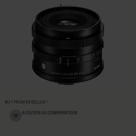
CONTEMPORARY
SIGMA 45mm F2.8
DG DN | Contemporary
• Conception robuste
• Bokeh et rendu hors normes
• Diaphragme arrondi
• Étanche à la poussière et aux éclaboussures
• AF rapide avec mise au point constante
BUY FROM RESELLER
AJOUTER AU COMPARATEUR