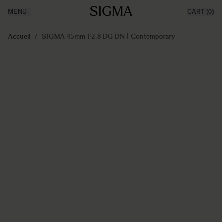
MENU
CART
(0)
Made in Aizu
Inspiration
Aller au contenu
Support
Accueil
/
SIGMA 45mm F2.8 DG DN | Contemporary
News
Produits