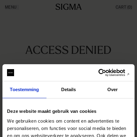
Aller au contenu
MENU
CART
(0)
Made in Aizu
Inspiration
Support
News
Produits
ACCESS DENIED
You do not have permissions to view this page. If you
Toestemming
Details
Over
believe this is a mistake, please contact your company
administrator.
Deze website maakt gebruik van cookies
We gebruiken cookies om content en advertenties te
personaliseren, om functies voor social media te bieden
en om ons websiteverkeer te analyseren. Ook delen we