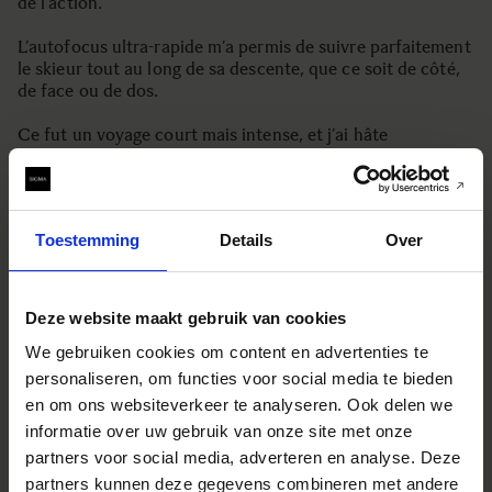
de l’action.
L’autofocus ultra-rapide m’a permis de suivre parfaitement
le skieur tout au long de sa descente, que ce soit de côté,
de face ou de dos.
Ce fut un voyage court mais intense, et j’ai hâte
d’expérimenter davantage avec cet objectif !
Dès la première utilisation, photographier avec cet objectif
m’a paru totalement naturel.
Toestemming
Details
Over
J’ai commencé la photographie il y a environ 15 ans, en
photographiant le ski avec des amis d’école. J’ai
immédiatement ressenti que je pouvais montrer ma propre
Deze website maakt gebruik van cookies
vision du monde, capturer les scènes à ma manière.
We gebruiken cookies om content en advertenties te
personaliseren, om functies voor social media te bieden
en om ons websiteverkeer te analyseren. Ook delen we
informatie over uw gebruik van onze site met onze
partners voor social media, adverteren en analyse. Deze
partners kunnen deze gegevens combineren met andere