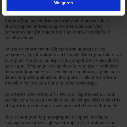
Weigeren
souvent ceux entre deux instants "parfaits", de manière
naturelle mais puissante.
Aujourd’hui, ma vie tourne entièrement autour de la
photographie, et beaucoup de mes amis sont des
personnes que j’ai rencontrées au cours de projets et
collaborations.
Je trouve énormément d’inspiration auprès de ces
personnes, et j’ai toujours cette envie d’aller plus loin et de
faire plus. Pas dans un esprit de compétition, mais plutôt
parce que, lorsque je vois quelqu’un repousser les limites
dans son domaine – pas seulement en photographie, mais
dans n’importe quel art ou discipline – cela me motive à
travailler encore plus dur et à créer davantage.
Le SIGMA 300-600mm F4 DG OS | Sports est un outil
parfait pour ceux qui veulent se challenger (littéralement)
et capturer des instants avec une netteté exceptionnelle.
Que ce soit pour la photographie de sport, de faune
sauvage ou d’autres sujets, cet objectif est unique : une