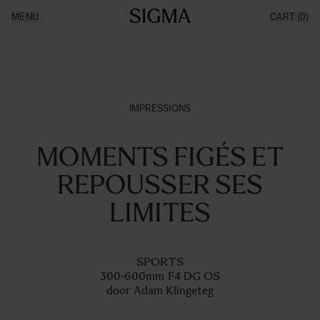
Aller au contenu
MENU
CART
(0)
Made in Aizu
Inspiration
Support
News
Produits
IMPRESSIONS
MOMENTS FIGÉS ET
REPOUSSER SES
LIMITES
SPORTS
300-600mm F4 DG OS
door Adam Klingeteg