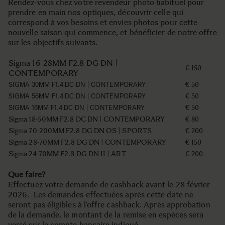
Rendez-vous chez votre revendeur photo habituel pour
prendre en main nos optiques, découvrir celle qui
correspond à vos besoins et envies photos pour cette
nouvelle saison qui commence, et bénéficier de notre offre
sur les objectifs suivants.
Sigma 16-28MM F2.8 DG DN |
€ 150
CONTEMPORARY
SIGMA 30MM F1.4 DC DN | CONTEMPORARY
€ 50
SIGMA 56MM F1.4 DC DN | CONTEMPORARY
€ 50
SIGMA 16MM F1.4 DC DN | CONTEMPORARY
€ 50
Sigma 18-50MM F2.8 DC DN | CONTEMPORARY
€ 80
Sigma 70-200MM F2.8 DG DN OS | SPORTS
€ 200
Sigma 28-70MM F2.8 DG DN | CONTEMPORARY
€ 150
Sigma 24-70MM F2.8 DG DN II | ART
€ 200
Que faire?
Effectuez votre demande de cashback avant le 28 février
2026. Les demandes effectuées après cette date ne
seront pas éligibles à l’offre cashback. Après approbation
de la demande, le montant de la remise en espèces sera
versé sur le compte bancaire indiqué.