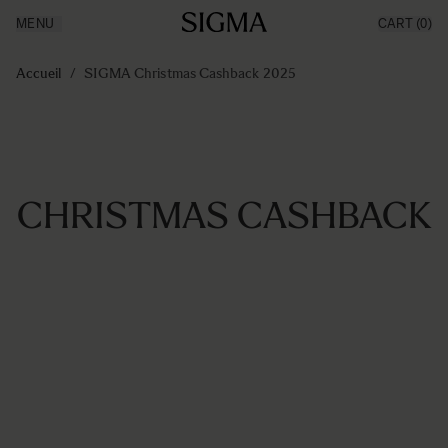
MENU
CART
(0)
Made in Aizu
Inspiration
Aller au contenu
Support
Accueil
/
SIGMA Christmas Cashback 2025
News
Produits
CHRISTMAS CASHBACK