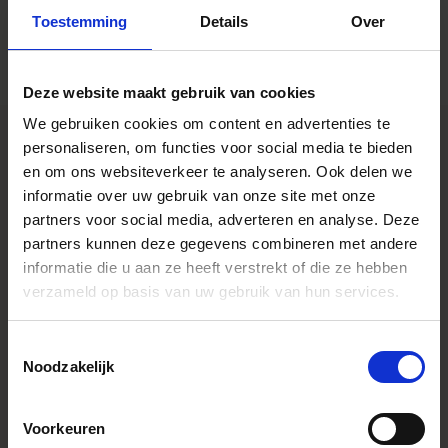
Toestemming
Details
Over
Deze website maakt gebruik van cookies
We gebruiken cookies om content en advertenties te
personaliseren, om functies voor social media te bieden
en om ons websiteverkeer te analyseren. Ook delen we
SPECIFICATIONS
informatie over uw gebruik van onze site met onze
FONCTIONNALITÉS
partners voor social media, adverteren en analyse. Deze
CONSTRUCTION
partners kunnen deze gegevens combineren met andere
informatie die u aan ze heeft verstrekt of die ze hebben
verzameld op basis van uw gebruik van hun services.
Caractéristiques
* All figures calculated by L-Mount.
Note: The L-Mount Trademark is a
Toestemmingsselectie
registered Trademark of Leica
Noodzakelijk
Camera AG. About Product Name:
Product name includes "DG" when
the lens is designed to deliver the
ultimate in performance on
Voorkeuren
cameras with full-frame sensors,
and "DN" when the lens design is