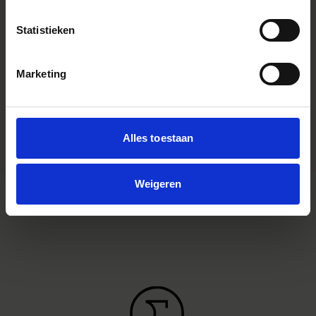
optimized for mirrorless cameras
with the short flange focal length.
Statistieken
Youtube Videos
Instagram Widget
Marketing
Accessory Type
Pare soleil
Dimensions (diameter x length)
Alles toestaan
Weigeren