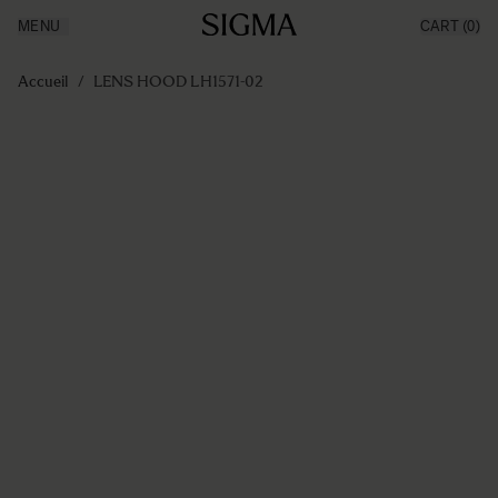
MENU
CART
(0)
Made in Aizu
Inspiration
Aller au contenu
Support
Accueil
/
LENS HOOD LH1571-02
News
Produits