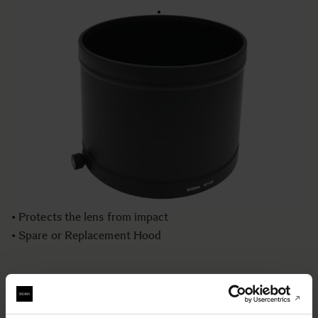
LENS HOOD LH1571-02
€699
Quantité
−
+
AJOUTER AU PANIER
• Lens Hood compatible with the 300-800mm F5.6 EX
DG HSM lens
• Blocking stray light from entering the lens
• Protects the lens from impact
• Spare or Replacement Hood
BUY FROM RESELLER
AJOUTER AU COMPARATEUR