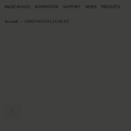
MADE IN AIZU
INSPIRATION
SUPPORT
NEWS
PRODUITS
Made in Aizu
Inspiration
Aller au contenu
Support
Accueil
/
LENS HOOD LH730-02
News
Produits