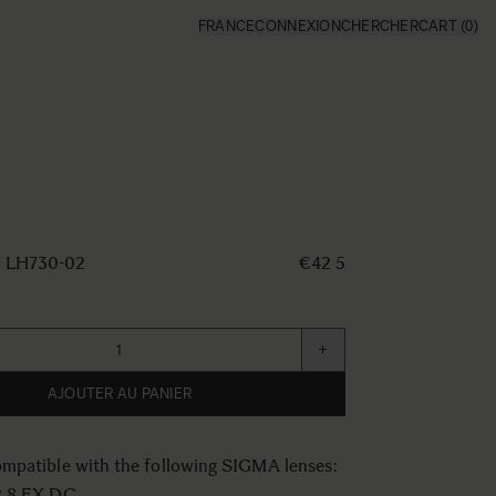
FRANCE
CONNEXION
CHERCHER
CART
(0)
 LH730-02
€42 5
+
AJOUTER AU PANIER
mpatible with the following SIGMA lenses:
2.8 EX DC