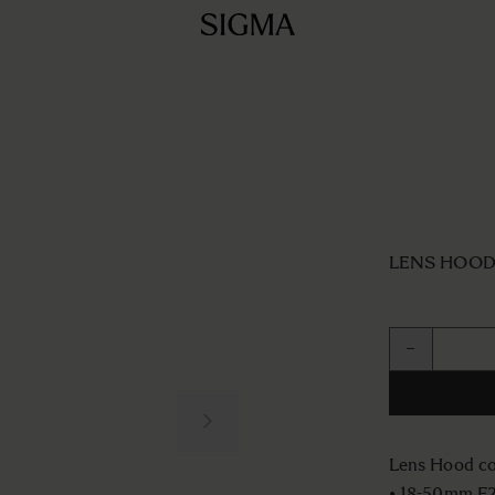
LENS HOOD
Quantité
−
Lens Hood co
• 18-50mm F