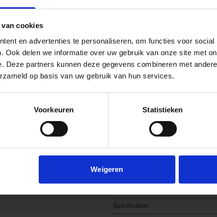
 van cookies
ent en advertenties te personaliseren, om functies voor social
. Ook delen we informatie over uw gebruik van onze site met on
Caractéristiques
e. Deze partners kunnen deze gegevens combineren met andere i
erzameld op basis van uw gebruik van hun services.
Voorkeuren
Statistieken
Youtube Videos
Instagram Widget
Monture
Weigeren
Accessory Type
EAN
Specification