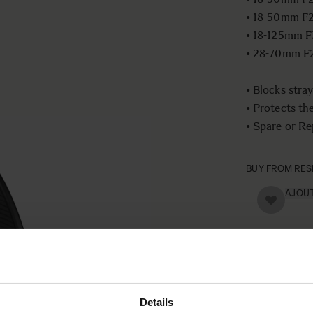
• 18-50mm F
• 18-125mm F
• 28-70mm F
• Blocks stray
• Protects th
• Spare or R
BUY FROM RES
AJOU
Details