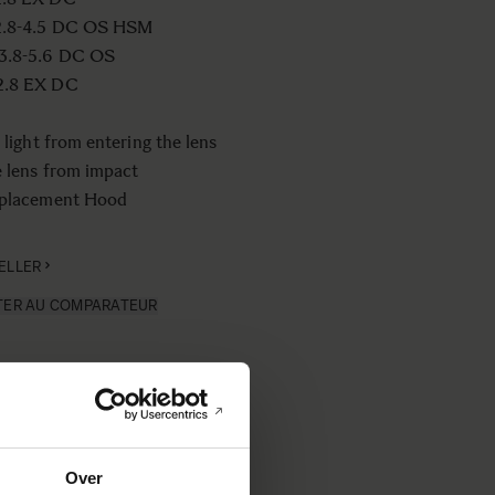
2.8-4.5 DC OS HSM
3.8-5.6 DC OS
2.8 EX DC
 light from entering the lens
e lens from impact
eplacement Hood
ELLER
TER AU COMPARATEUR
Over