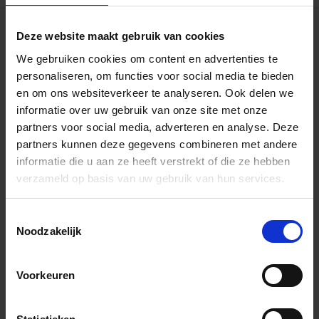
Deze website maakt gebruik van cookies
We gebruiken cookies om content en advertenties te
SPECIFICATIONS
personaliseren, om functies voor social media te bieden
FONCTIONNALITÉS
en om ons websiteverkeer te analyseren. Ook delen we
informatie over uw gebruik van onze site met onze
partners voor social media, adverteren en analyse. Deze
partners kunnen deze gegevens combineren met andere
Caractéristiques
* All figures calculated by L-Mount.
Note: The L-Mount Trademark is a
informatie die u aan ze heeft verstrekt of die ze hebben
registered Trademark of Leica
verzameld op basis van uw gebruik van hun services.
Camera AG. About Product Name:
Product name includes "DG" when
the lens is designed to deliver the
ultimate in performance on
Toestemmingsselectie
cameras with full-frame sensors,
Noodzakelijk
and "DN" when the lens design is
optimized for mirrorless cameras
with the short flange focal length.
Voorkeuren
Youtube Videos
Instagram Widget