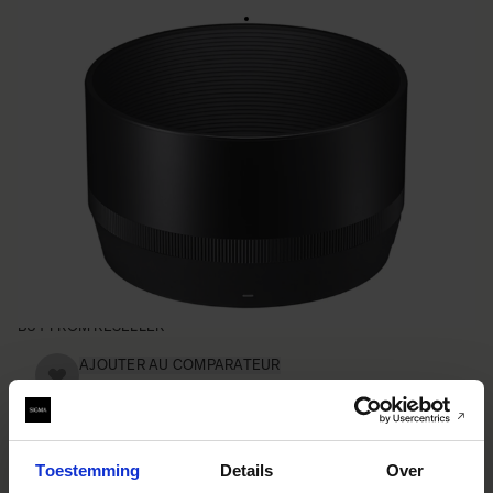
LENS HOOD LH828-02
€50
• Lens Hood compatible with the SIGMA 85mm F1.4 DG
DN | Art lens
• Blocks stray light from entering the lens
• Protects the lens from impact
• Spare or Replacement Hood
BUY FROM RESELLER
AJOUTER AU COMPARATEUR
Toestemming
Details
Over