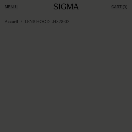
MENU
CART
(0)
Made in Aizu
Inspiration
Aller au contenu
Support
Accueil
/
LENS HOOD LH828-02
News
Produits