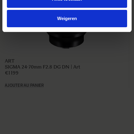
Weigeren
ART
SIGMA 24-70mm F2.8 DG DN | Art
€1 199
AJOUTER AU PANIER