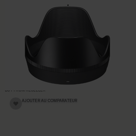
LENS HOOD LH878-03
€50
• Lens Hood compatible with the SIGMA 24-70mm F2.8
DG DN | Art lens
• Blocks stray light from entering the lens
• Protects the lens from impact
• Spare or Replacement Hood
BUY FROM RESELLER
AJOUTER AU COMPARATEUR