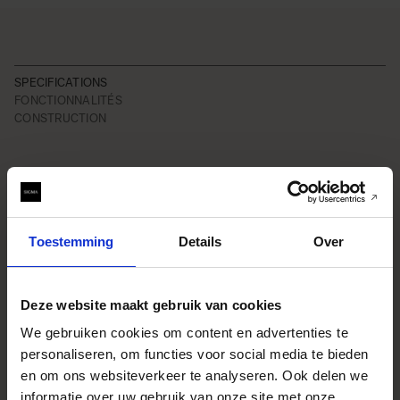
SPECIFICATIONS
FONCTIONNALITÉS
CONSTRUCTION
Caractéristiques
* All figures calculated by L-Mount.
Note: The L-Mount Trademark is a
registered Trademark of Leica
Toestemming
Details
Over
Camera AG. About Product Name:
Product name includes "DG" when
the lens is designed to deliver the
ultimate in performance on
cameras with full-frame sensors,
Deze website maakt gebruik van cookies
and "DN" when the lens design is
optimized for mirrorless cameras
We gebruiken cookies om content en advertenties te
with the short flange focal length.
personaliseren, om functies voor social media te bieden
Youtube Videos
en om ons websiteverkeer te analyseren. Ook delen we
informatie over uw gebruik van onze site met onze