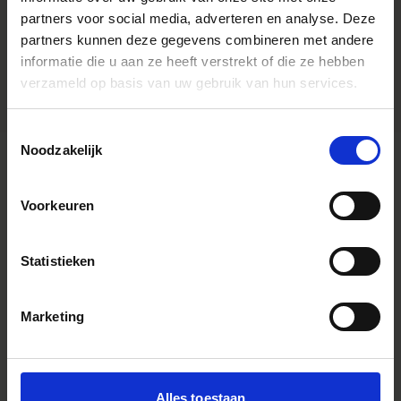
Instagram Widget
partners voor social media, adverteren en analyse. Deze
Accessory Type
Pare soleil
partners kunnen deze gegevens combineren met andere
Dimensions (diameter x length)
informatie die u aan ze heeft verstrekt of die ze hebben
verzameld op basis van uw gebruik van hun services.
Toestemmingsselectie
Noodzakelijk
Voorkeuren
COMPATIBLE ACCESSORIES
Statistieken
Navigating through the elements of the carousel is possible us
Press to skip carousel
Marketing
Alles toestaan