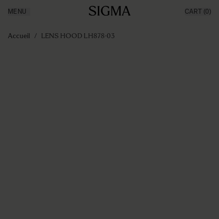
MENU
CART
(0)
Made in Aizu
Inspiration
Aller au contenu
Support
Accueil
/
LENS HOOD LH878-03
News
Produits