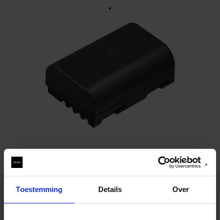
Li-ion Battery BP-61
€19
• Battery compatible with the SIGMA sd Quattro cameras
BUY FROM RESELLER
AJOUTER AU COMPARATEUR
Toestemming
Details
Over
SPECIFICATIONS