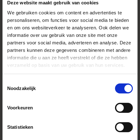
Deze website maakt gebruik van cookies
FONCTIONNALITÉS
CONSTRUCTION
We gebruiken cookies om content en advertenties te
personaliseren, om functies voor social media te bieden
en om ons websiteverkeer te analyseren. Ook delen we
informatie over uw gebruik van onze site met onze
Caractéristiques
* All figures calculated by L-Mount.
Note: The L-Mount Trademark is a
partners voor social media, adverteren en analyse. Deze
registered Trademark of Leica
partners kunnen deze gegevens combineren met andere
Camera AG. About Product Name:
Product name includes "DG" when
informatie die u aan ze heeft verstrekt of die ze hebben
the lens is designed to deliver the
verzameld op basis van uw gebruik van hun services.
ultimate in performance on
cameras with full-frame sensors,
and "DN" when the lens design is
Toestemmingsselectie
optimized for mirrorless cameras
with the short flange focal length.
Noodzakelijk
Youtube Videos
Voorkeuren
Instagram Widget
Monture
FUJIFILM X mount
Statistieken
Accessory Type
Batterie
Dimensions (diameter x length)