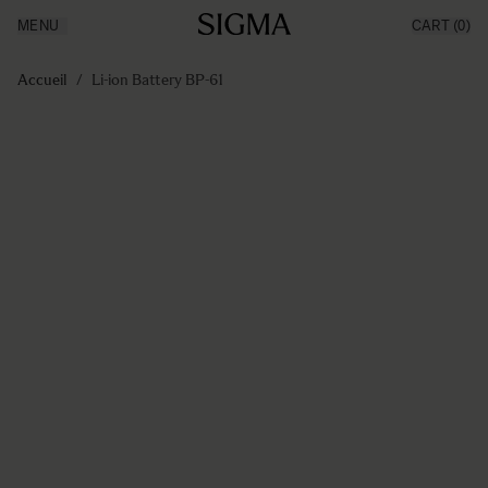
MENU
CART
(0)
Made in Aizu
Inspiration
Aller au contenu
Support
Accueil
/
Li-ion Battery BP-61
News
Produits