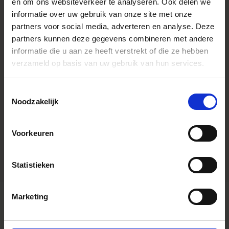
en om ons websiteverkeer te analyseren. Ook delen we
informatie over uw gebruik van onze site met onze
SPECIFICATIONS
partners voor social media, adverteren en analyse. Deze
partners kunnen deze gegevens combineren met andere
informatie die u aan ze heeft verstrekt of die ze hebben
verzameld op basis van uw gebruik van hun services.
Caractéristiques
* All figures calculated by L-Mount.
Note: The L-Mount Trademark is a
registered Trademark of Leica
Toestemmingsselectie
Camera AG. About Product Name:
Product name includes "DG" when
Noodzakelijk
the lens is designed to deliver the
ultimate in performance on
cameras with full-frame sensors
Voorkeuren
Accessory Type
Bouchon
Statistieken
Marketing