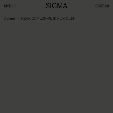
MENU
CART
(0)
Made in Aizu
Inspiration
Aller au contenu
Support
Accueil
/
REAR CAP LCR-PL III PL MOUNT
News
Produits