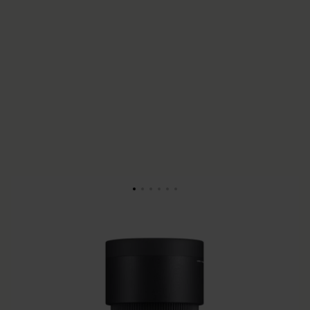
SPORTS
SIGMA 70-200mm F2.8
DG DN OS | Sports
● Lensconstructie: 20 elementen in 15 groepen (6 FLD, 2