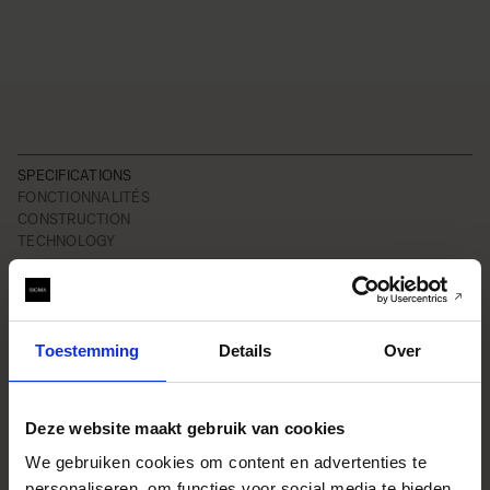
SPECIFICATIONS
FONCTIONNALITÉS
CONSTRUCTION
TECHNOLOGY
Ligne
Sports
Toestemming
Details
Over
Formule optique
20 elementen in 15 groepen (6
FLD, 2 SLD, 3 asferische
elementen)
Deze website maakt gebruik van cookies
Lens Type
Telephoto
We gebruiken cookies om content en advertenties te
Sensor Size
Full Frame
personaliseren, om functies voor social media te bieden