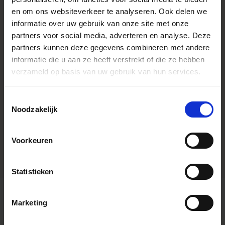
en om ons websiteverkeer te analyseren. Ook delen we
Angle de vue
34,3° -12,3
informatie over uw gebruik van onze site met onze
Diaphragme
11 (afgerond)
partners voor social media, adverteren en analyse. Deze
Ouverture minimale
F22
partners kunnen deze gegevens combineren met andere
informatie die u aan ze heeft verstrekt of die ze hebben
Distance minimale de mise au point
65cm (W) - 100cm (T)
verzameld op basis van uw gebruik van hun services.
Rapport de reproduction maximal
1:5,2 (bij brandpuntsafstand 200
mm)
Toestemmingsselectie
Poids (gramme)
1345
Noodzakelijk
Diamètre de filtre
φ77 mm
Edition number
23
Voorkeuren
Statistieken
Marketing