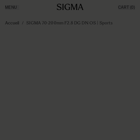
MENU
CART
(0)
Made in Aizu
Inspiration
Aller au contenu
Support
Accueil
/
SIGMA 70-200mm F2.8 DG DN OS | Sports
News
Produits