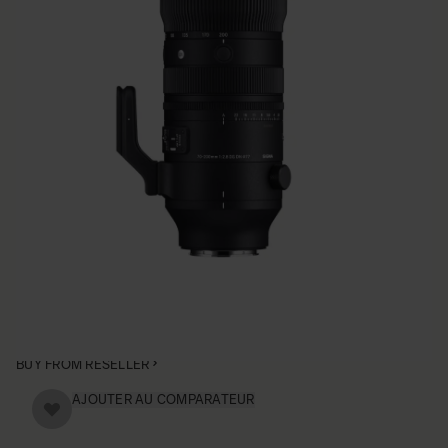
SLD, 3 asferische elementen)
● OS-functie (Optical Stabilizer) met het nieuwste “OS2”-
algoritme
● Interne zoom
● Intern focussysteem
● Compatibel met snelle autofocus
● HLA (lineaire actuator met hoge respons)
● Compatibel met lensafwijkingscorrectie
● Ondersteunt DMF en AF+MF
● Compatibel met AF-hulp (alleen Sony E-mount)
BUY FROM RESELLER
AJOUTER AU COMPARATEUR