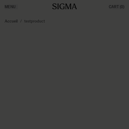
MENU
CART
(0)
Made in Aizu
Inspiration
Aller au contenu
Support
Accueil
/
testproduct
News
Produits