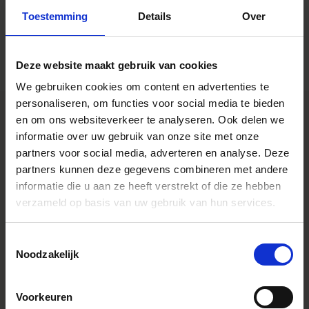
AJOUTER AU COMPARATEUR
Toestemming
Details
Over
Deze website maakt gebruik van cookies
We gebruiken cookies om content en advertenties te
personaliseren, om functies voor social media te bieden
en om ons websiteverkeer te analyseren. Ook delen we
informatie over uw gebruik van onze site met onze
SPECIFICATIONS
partners voor social media, adverteren en analyse. Deze
CONSTRUCTION
partners kunnen deze gegevens combineren met andere
informatie die u aan ze heeft verstrekt of die ze hebben
verzameld op basis van uw gebruik van hun services.
Facebook Product Link
https://www.facebook.com/
Toestemmingsselectie
Instagram Product Link
https://www.instagram.com/?
Noodzakelijk
hl=en
Youtube Videos
Voorkeuren