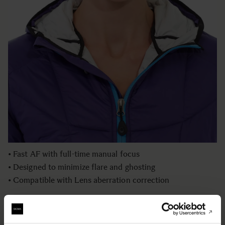
system has several advantages. The OS allows the
photographer to take photographs in unstable
circumstances. The narrow angle of view makes it possible
to dramatically.
• Fast AF with full-time manual focus
• Designed to minimize flare and ghosting
• Compatible with Lens aberration correction
• Fast AF with full-time manual focus
• Designed to minimize flare and ghosting
• Compatible with Lens aberration correction
• Fast AF with full-time manual focus
• Designed to minimize flare and ghosting
• Compatible with Lens aberration correction
BUY FROM RESELLER