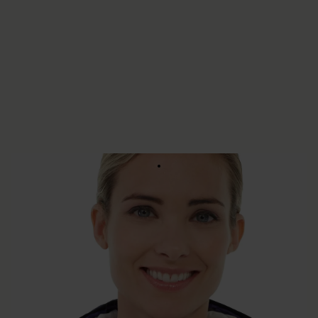
testproduct
€100
Quantité
−
+
AJOUTER AU PANIER
An ultra-telephoto lens with an optical stabilizer (OS)