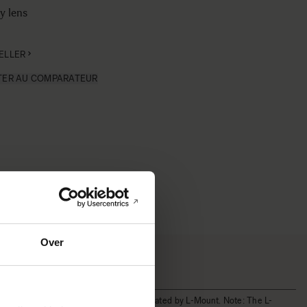
y lens
ELLER
TER AU COMPARATEUR
Over
* All figures calculated by L-Mount. Note: The L-