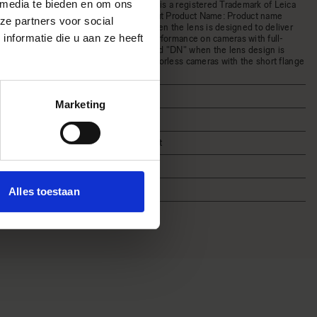
 media te bieden en om ons
Mount Trademark is a registered Trademark of Leica
Camera AG. About Product Name: Product name
ze partners voor social
includes "DG" when the lens is designed to deliver
nformatie die u aan ze heeft
the ultimate in performance on cameras with full-
frame sensors, and "DN" when the lens design is
optimized for mirrorless cameras with the short flange
focal length.
Marketing
FUJIFILM X mount
Collier de pied
Alles toestaan