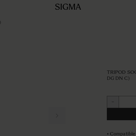
)
TRIPOD SOC
DG DN C)
Quantité
−
• Compatibl