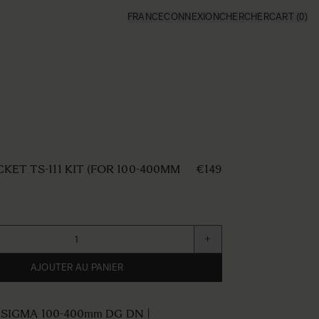
FRANCE
CONNEXION
CHERCHER
CART
(0)
KET TS-111 KIT (FOR 100-400MM
€149
+
AJOUTER AU PANIER
e SIGMA 100-400mm DG DN |