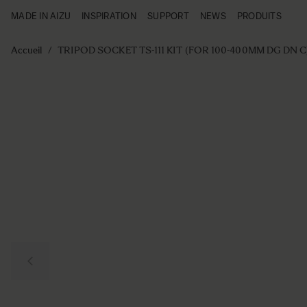
MADE IN AIZU
INSPIRATION
SUPPORT
NEWS
PRODUITS
Made in Aizu
Inspiration
Aller au contenu
Support
Accueil
/
TRIPOD SOCKET TS-111 KIT (FOR 100-400MM DG DN C
News
Produits