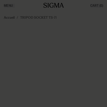
MENU
CART
(0)
Made in Aizu
Inspiration
Aller au contenu
Support
Accueil
/
TRIPOD SOCKET TS-71
News
Produits