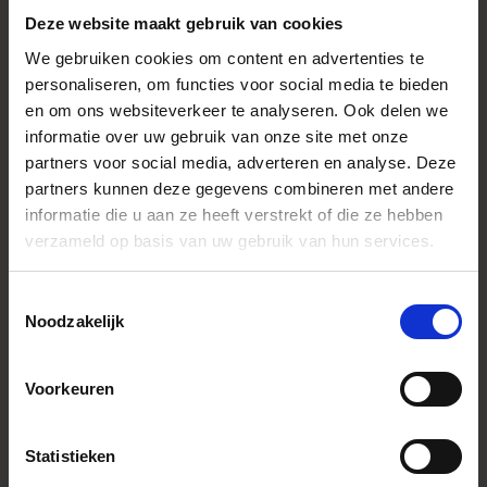
SPECIFICATIONS
Deze website maakt gebruik van cookies
FONCTIONNALITÉS
We gebruiken cookies om content en advertenties te
CONSTRUCTION
personaliseren, om functies voor social media te bieden
en om ons websiteverkeer te analyseren. Ook delen we
informatie over uw gebruik van onze site met onze
Caractéristiques
* All figures calculated by L-Mount.
partners voor social media, adverteren en analyse. Deze
Note: The L-Mount Trademark is a
partners kunnen deze gegevens combineren met andere
registered Trademark of Leica
Camera AG. About Product Name:
informatie die u aan ze heeft verstrekt of die ze hebben
Product name includes "DG" when
verzameld op basis van uw gebruik van hun services.
the lens is designed to deliver the
ultimate in performance on
cameras with full-frame sensors,
and "DN" when the lens design is
Toestemmingsselectie
optimized for mirrorless cameras
Noodzakelijk
with the short flange focal length.
Youtube Videos
Voorkeuren
Instagram Widget
Monture
FUJIFILM X mount
Statistieken
Accessory Type
Collier de pied