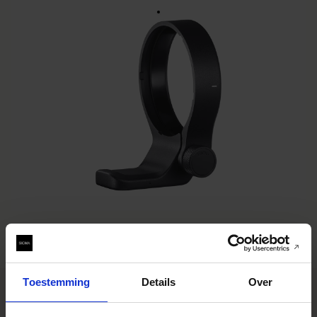
TRIPOD SOCKET TS-71
€189
• This Tripod Collar can be used with 150-600mm F5-6.38
DG OS HSM | Contemporary
BUY FROM RESELLER
AJOUTER AU COMPARATEUR
Toestemming
Details
Over