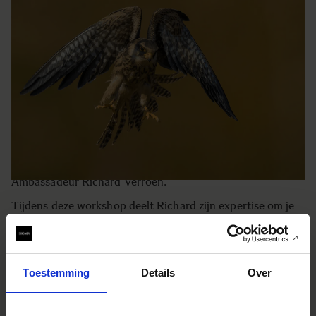
Workshop roofvogelfotografie 6 september
€110
Quantité
−
+
AJOUTER AU PANIER
Verken de kunst van (roof)vogelfotografie tijdens deze
exclusieve workshop, in samenwerking met SIGMA
Ambassadeur Richard Verroen.
Tijdens deze workshop deelt Richard zijn expertise om je
te helpen adembenemende roofvogelfoto's te maken.
BUY FROM RESELLER
Toestemming
Details
Over
AJOUTER AU COMPARATEUR