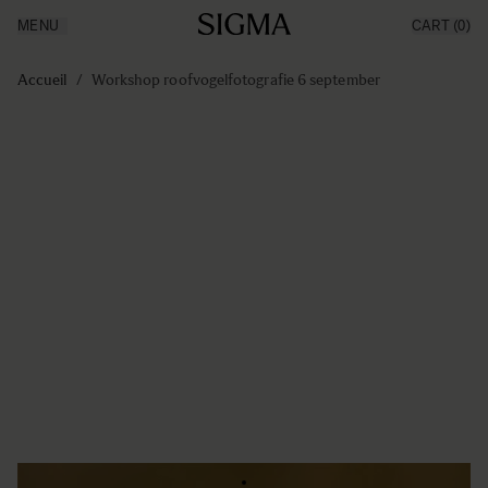
MENU
CART
(0)
Made in Aizu
Inspiration
Aller au contenu
Support
Accueil
/
Workshop roofvogelfotografie 6 september
News
Produits