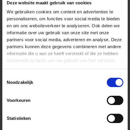
Deze website maakt gebruik van cookies
We gebruiken cookies om content en advertenties te
personaliseren, om functies voor social media te bieden
en om ons websiteverkeer te analyseren. Ook delen we
informatie over uw gebruik van onze site met onze
partners voor social media, adverteren en analyse. Deze
partners kunnen deze gegevens combineren met andere
SPECIFICATIONS
informatie die u aan ze heeft verstrekt of die ze hebben
FONCTIONNALITÉS
verzameld op basis van uw gebruik van hun services.
Toestemmingsselectie
Noodzakelijk
Caractéristiques
* All figures calculated by L-Mount.
Note: The L-Mount Trademark is a
registered Trademark of Leica
Camera AG. About Product Name:
Voorkeuren
Product name includes "DG" when
the lens is designed to deliver the
ultimate in performance on
cameras with full-frame sensors,
Statistieken
and "DN" when the lens design is
optimized for mirrorless cameras
with the short flange focal length.