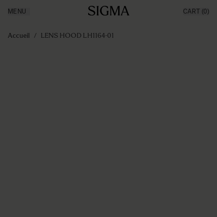
MENU
CART
(0)
Made in Aizu
Inspiration
Aller au contenu
Support
Accueil
/
LENS HOOD LH1164-01
News
Produits