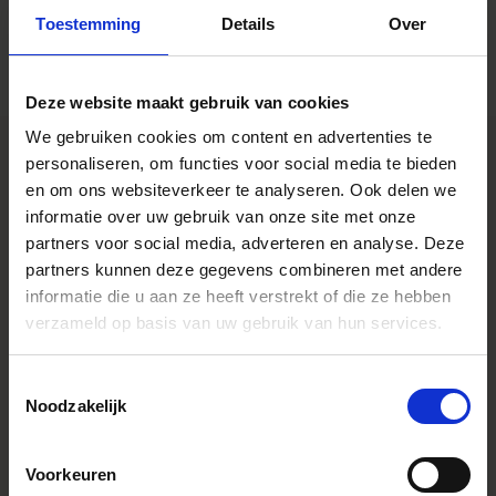
Toestemming
Details
Over
Deze website maakt gebruik van cookies
We gebruiken cookies om content en advertenties te
personaliseren, om functies voor social media te bieden
en om ons websiteverkeer te analyseren. Ook delen we
SPECIFICATIONS
informatie over uw gebruik van onze site met onze
FONCTIONNALITÉS
partners voor social media, adverteren en analyse. Deze
CONSTRUCTION
partners kunnen deze gegevens combineren met andere
informatie die u aan ze heeft verstrekt of die ze hebben
verzameld op basis van uw gebruik van hun services.
Caractéristiques
* All figures calculated by L-Mount.
Note: The L-Mount Trademark is a
Toestemmingsselectie
registered Trademark of Leica
Noodzakelijk
Camera AG. About Product Name:
Product name includes "DG" when
the lens is designed to deliver the
ultimate in performance on
Voorkeuren
cameras with full-frame sensors,
and "DN" when the lens design is