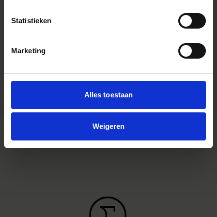
optimized for mirrorless cameras
with the short flange focal length.
Statistieken
Youtube Videos
Instagram Widget
Marketing
Accessory Type
Pare soleil
Dimensions (diameter x length)
Alles toestaan
Weigeren