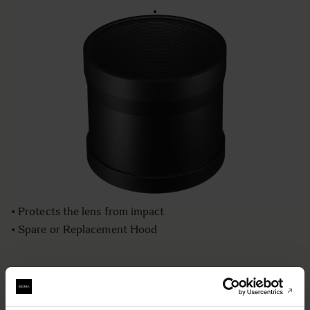
LENS HOOD LH1164-01
€169
Quantité
−
+
AJOUTER AU PANIER
• Lens Hood compatible with the SIGMA 150-600mm F5-
6.3 DG OS HSM | Sports lens
• Blocking stray lights from entering the lens
• Protects the lens from impact
• Spare or Replacement Hood
BUY FROM RESELLER
AJOUTER AU COMPARATEUR