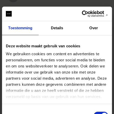
Toestemming
Details
Over
Deze website maakt gebruik van cookies
SPECIFICATIONS
EIGENSCHAPPEN
We gebruiken cookies om content en advertenties te
CONSTRUCTION
personaliseren, om functies voor social media te bieden
en om ons websiteverkeer te analyseren. Ook delen we
informatie over uw gebruik van onze site met onze
partners voor social media, adverteren en analyse. Deze
Specificaties
* All figures calculated by L-Mount.
partners kunnen deze gegevens combineren met andere
Note: The L-Mount Trademark is a
registered Trademark of Leica
informatie die u aan ze heeft verstrekt of die ze hebben
Camera AG. About Product Name:
verzameld op basis van uw gebruik van hun services.
Product name includes "DG" when
the lens is designed to deliver the
ultimate in performance on
cameras with full-frame sensors,
Toestemmingsselectie
and "DN" when the lens design is