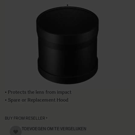
LENS HOOD LH1164-01
€169
Aantal
−
+
IN WINKELWAGEN
• Lens Hood compatible with the SIGMA 150-600mm F5-
6.3 DG OS HSM | Sports lens
• Blocking stray lights from entering the lens
• Protects the lens from impact
• Spare or Replacement Hood
BUY FROM RESELLER
TOEVOEGEN OM TE VERGELIJKEN