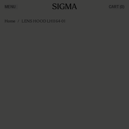
MENU
CART
(0)
Producten
Made in Aizu
Ga naar de inhoud
Inspiratie
Home
/
LENS HOOD LH1164-01
Nieuws
Support