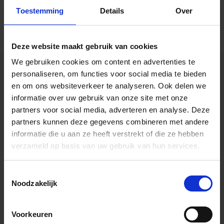
Toestemming
Details
Over
Deze website maakt gebruik van cookies
We gebruiken cookies om content en advertenties te
personaliseren, om functies voor social media te bieden
en om ons websiteverkeer te analyseren. Ook delen we
SPECIFICATIONS
informatie over uw gebruik van onze site met onze
FONCTIONNALITÉS
partners voor social media, adverteren en analyse. Deze
CONSTRUCTION
partners kunnen deze gegevens combineren met andere
informatie die u aan ze heeft verstrekt of die ze hebben
verzameld op basis van uw gebruik van hun services.
Caractéristiques
* All figures calculated by L-Mount.
Note: The L-Mount Trademark is a
Toestemmingsselectie
registered Trademark of Leica
Noodzakelijk
Camera AG. About Product Name:
Product name includes "DG" when
the lens is designed to deliver the
ultimate in performance on
Voorkeuren
cameras with full-frame sensors,
and "DN" when the lens design is