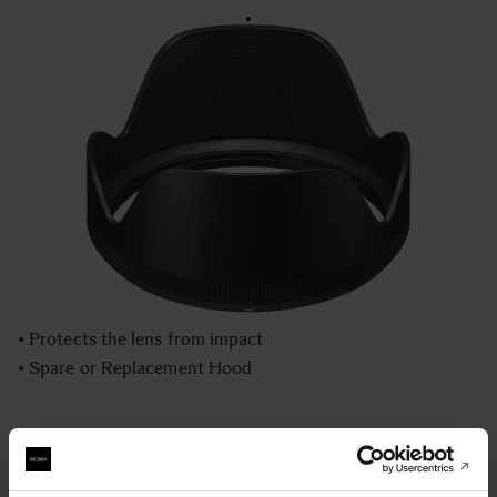
LENS HOOD LH876-03
€50
Quantité
−
+
AJOUTER AU PANIER
• Lens Hood compatible with the SIGMA 24-35mm F2 DG
HSM | Art lens
• Blocks stray light from entering the lens
• Protects the lens from impact
• Spare or Replacement Hood
BUY FROM RESELLER
AJOUTER AU COMPARATEUR