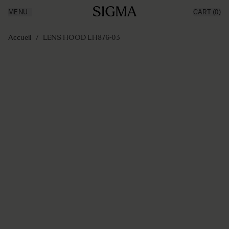
MENU
CART
(0)
Made in Aizu
Inspiration
Aller au contenu
Support
Accueil
/
LENS HOOD LH876-03
News
Produits