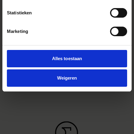
optimized for mirrorless cameras
with the short flange focal length.
Statistieken
Youtube Videos
Instagram Widget
Marketing
Accessory Type
Pare soleil
Dimensions (diameter x length)
Alles toestaan
Weigeren