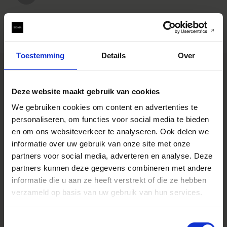
Toestemming
Details
Over
Deze website maakt gebruik van cookies
SPECIFICATIONS
EIGENSCHAPPEN
We gebruiken cookies om content en advertenties te
CONSTRUCTION
personaliseren, om functies voor social media te bieden
en om ons websiteverkeer te analyseren. Ook delen we
informatie over uw gebruik van onze site met onze
partners voor social media, adverteren en analyse. Deze
Specificaties
* All figures calculated by L-Mount.
partners kunnen deze gegevens combineren met andere
Note: The L-Mount Trademark is a
registered Trademark of Leica
informatie die u aan ze heeft verstrekt of die ze hebben
Camera AG. About Product Name:
verzameld op basis van uw gebruik van hun services.
Product name includes "DG" when
the lens is designed to deliver the
ultimate in performance on
cameras with full-frame sensors,
Toestemmingsselectie
and "DN" when the lens design is