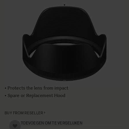
LENS HOOD LH876-03
€50
Aantal
−
+
IN WINKELWAGEN
• Lens Hood compatible with the SIGMA 24-35mm F2 DG
HSM | Art lens
• Blocks stray light from entering the lens
• Protects the lens from impact
• Spare or Replacement Hood
BUY FROM RESELLER
TOEVOEGEN OM TE VERGELIJKEN