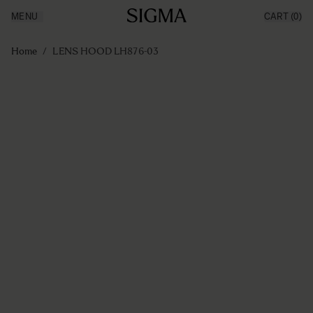
MENU
CART
(0)
Producten
Made in Aizu
Ga naar de inhoud
Inspiratie
Home
/
LENS HOOD LH876-03
Nieuws
Support