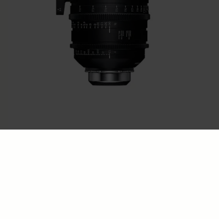
AIZU PRIME
35mm T1.3 LF
€7 999
AJOUTER AU PANIER