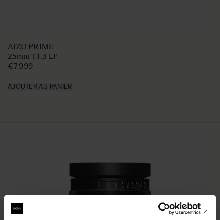
AIZU PRIME
25mm T1.3 LF
€7 999
AJOUTER AU PANIER