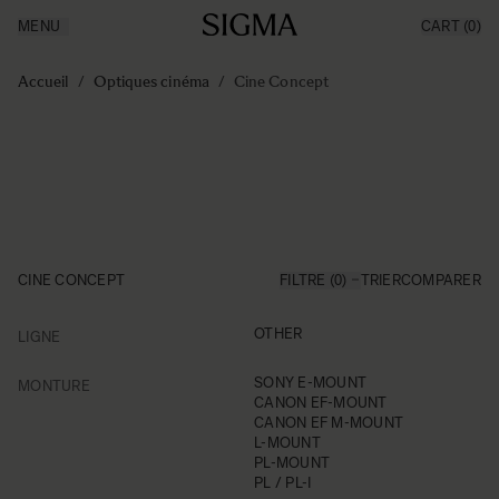
MENU
CART
(0)
Made in Aizu
Inspiration
Aller au contenu
Support
Accueil
/
Optiques cinéma
/
Cine Concept
News
Produits
CINE CONCEPT
FILTRE (0)
TRIER
COMPARER
FILTER
OTHER
LIGNE
Skip to product list
FILTER
SONY E-MOUNT
MONTURE
CANON EF-MOUNT
CANON EF M-MOUNT
L-MOUNT
PL-MOUNT
PL / PL-I