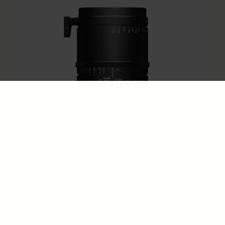
HIGH SPEED ZOOM
50-100mm T2
€4 556
AJOUTER AU PANIER