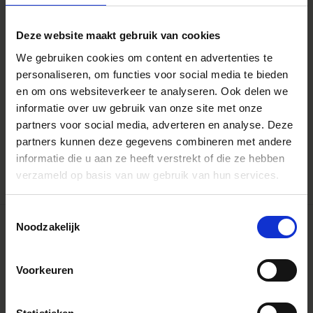
Deze website maakt gebruik van cookies
We gebruiken cookies om content en advertenties te
personaliseren, om functies voor social media te bieden
en om ons websiteverkeer te analyseren. Ook delen we
AIZU PRIME
informatie over uw gebruik van onze site met onze
50mm T1.3 LF
€7 999
partners voor social media, adverteren en analyse. Deze
partners kunnen deze gegevens combineren met andere
AJOUTER AU PANIER
informatie die u aan ze heeft verstrekt of die ze hebben
verzameld op basis van uw gebruik van hun services.
Toestemmingsselectie
Noodzakelijk
Voorkeuren