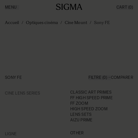
MENU
CART
(0)
Made in Aizu
Inspiration
Aller au contenu
Support
Accueil
/
Optiques cinéma
/
Cine Mount
/
Sony FE
News
Produits
SONY FE
FILTRE (0)
COMPARER
FILTER
CLASSIC ART PRIMES
CINE LENS SERIES
Skip to product list
FF HIGH SPEED PRIME
FF ZOOM
HIGH SPEED ZOOM
LENS SETS
AIZU PRIME
FILTER
OTHER
LIGNE