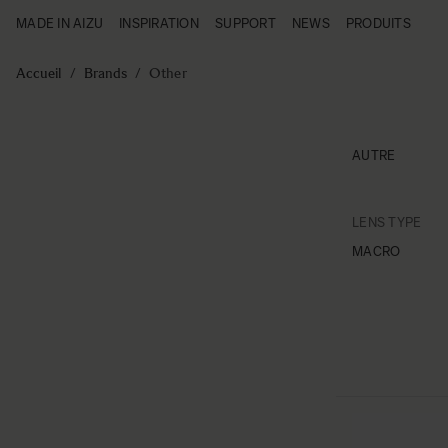
MADE IN AIZU
INSPIRATION
SUPPORT
NEWS
PRODUITS
Made in Aizu
Inspiration
Aller au contenu
Support
Accueil
/
Brands
/
Other
News
Produits
AUTRE
FIL
LENS TYPE
Skip to
MACRO