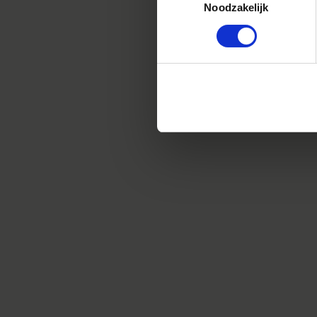
€3 820
Noodzakelijk
AJOUTER AU P