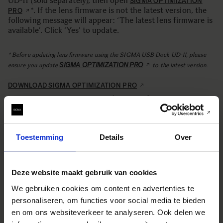
UD-11 (sold separately), then open
SIGMA OPTIMIZATION
*. If the lens firmware is not the latest version, the
PRO
following message will appear: ‘The latest lens firmware is
available’. Click ‘Yes’ to update.
* Before updating lens firmware using the SIGMA USB Dock UD-11, please
SIGMA OPTIMIZATION PRO
ensure you update
to the latest version.
DOWNLOAD SIGMA OPTIMIZATION PRO
We appreciate your continued support for SIGMA
products.
Toestemming
Details
Over
Deze website maakt gebruik van cookies
EQUIPMENT USED
We gebruiken cookies om content en advertenties te
personaliseren, om functies voor social media te bieden
en om ons websiteverkeer te analyseren. Ook delen we