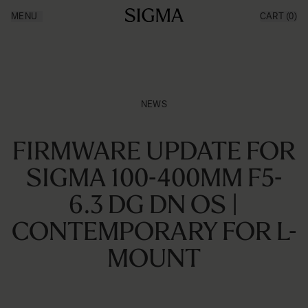
Ga naar de inhoud
MENU
CART
(0)
Products
Made in Aizu
Inspiration
News
Support
NEWS
FIRMWARE UPDATE FOR
SIGMA 100-400MM F5-
6.3 DG DN OS |
CONTEMPORARY FOR L-
MOUNT