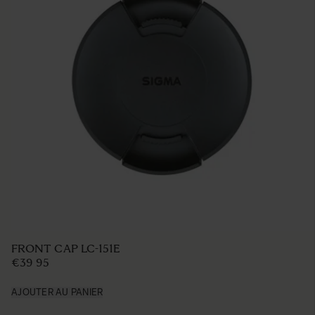
LENS HOOD LH850-03
€49 95
AJOUTER AU PANIER