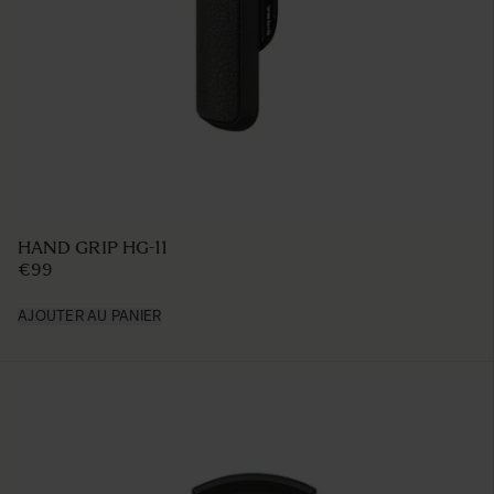
LENS HOOD LH876-02
€50