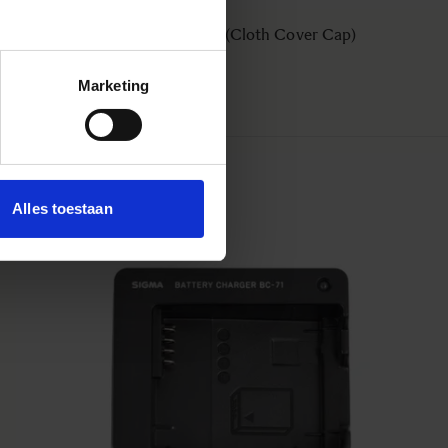
LENS HOOD LH780-06
€50
Marketing
AJOUTER AU PANIER
Alles toestaan