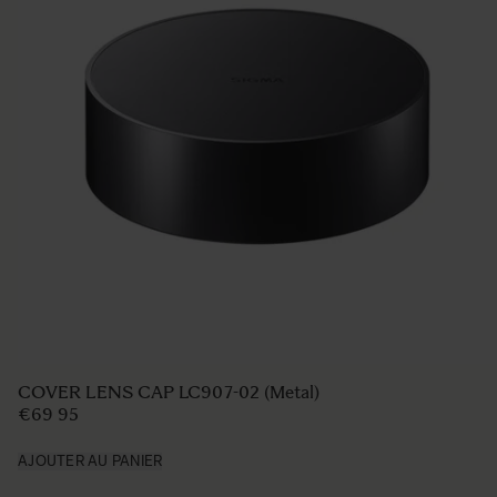
LENS HOOD LH830-03
€49 95
AJOUTER AU PANIER