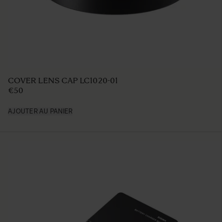
TRIPOD SOCKET TS-91(stand only)
€129
AJOUTER AU PANIER