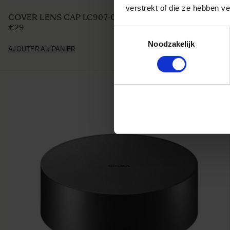
verstrekt of die ze hebben v
LENS HOOD LH830-02
€50
Toestemmingsselectie
Noodzakelijk
AJOUTER AU PANIER