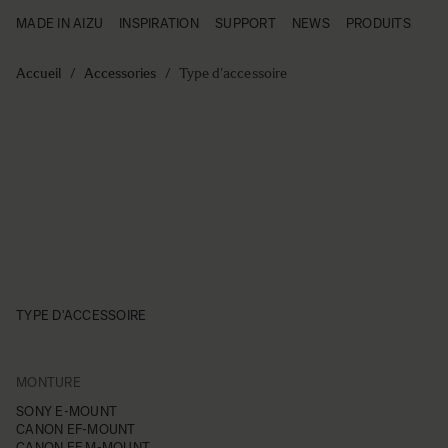
MADE IN AIZU
INSPIRATION
SUPPORT
NEWS
PRODUITS
Made in Aizu
Inspiration
Aller au contenu
Support
Accueil
/
Accessories
/
Type d'accessoire
News
Produits
TYPE D'ACCESSOIRE
FILTER
MONTURE
Skip to product list
SONY E-MOUNT
CANON EF-MOUNT
CANON EF M-MOUNT