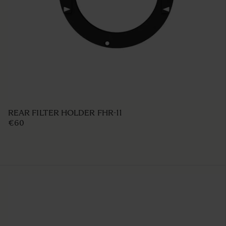
LENS HOOD LH876-01
€49 95
AJOUTER AU PANIER