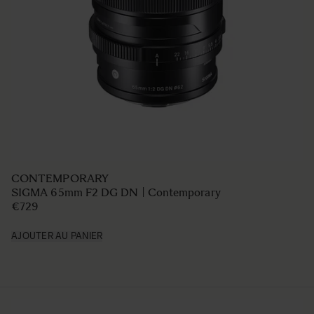
ART
SIGMA 17-40mm F1.8 DC | Art
€999
AJOUTER AU PANIER