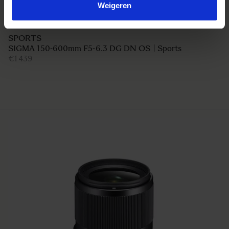
Weigeren
CONTEMPORARY
SIGMA 16-28mm F2.8 DG DN | Contemporary
€939
AJOUTER AU PANIER