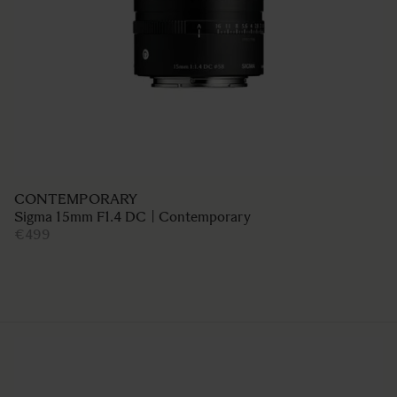
ART
SIGMA 20mm F1.4 DG DN | Art
€1 039
AJOUTER AU PANIER