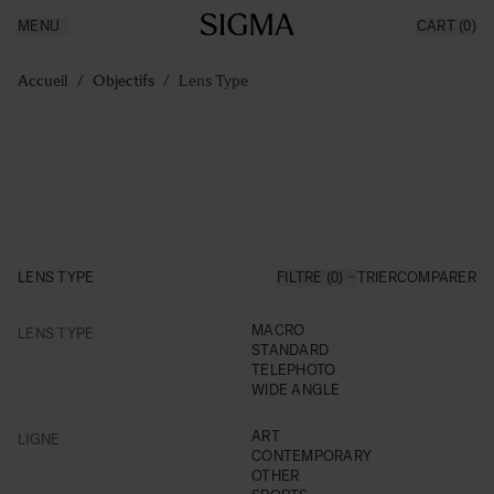
MENU
CART
(0)
Made in Aizu
Inspiration
Aller au contenu
Support
Accueil
/
Objectifs
/
Lens Type
News
Produits
LENS TYPE
FILTRE (0)
TRIER
COMPARER
FILTER
MACRO
LENS TYPE
Skip to product list
STANDARD
TELEPHOTO
WIDE ANGLE
FILTER
ART
LIGNE
CONTEMPORARY
OTHER