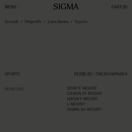
MENU
CART
(0)
Made in Aizu
Inspiration
Aller au contenu
Support
Accueil
/
Objectifs
/
Lens Series
/
Sports
News
Produits
SPORTS
FILTRE (0)
TRIER
COMPARER
FILTER
SONY E-MOUNT
MONTURE
Skip to product list
CANON EF-MOUNT
NIKON F-MOUNT
L-MOUNT
SIGMA SA-MOUNT