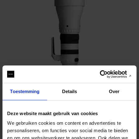
Toestemming
Details
Over
SPORTS
SIGMA 300-600mm F4 DG OS Sports
€6 999
Deze website maakt gebruik van cookies
We gebruiken cookies om content en advertenties te
AJOUTER AU PANIER
personaliseren, om functies voor social media te bieden
en om ons websiteverkeer te analyseren. Ook delen we