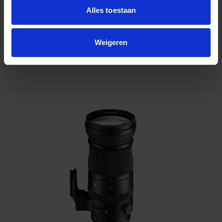
Alles toestaan
SPORTS
SIGMA 200mm F2 DG OS | Sports
€3 499
Weigeren