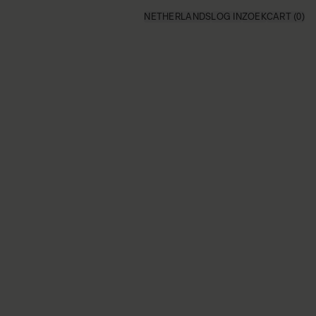
NETHERLANDS
LOG IN
ZOEK
CART
(0)