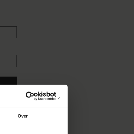
Over
n, meer