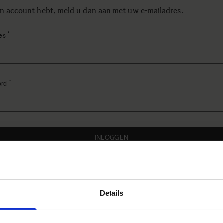
en account hebt, meld u dan aan met uw e-mailadres.
es
ord
d hidden
INLOGGEN
Wachtwoord vergeten?
Details
e klanten
maken van een account heeft vele voordelen: sneller afhandele