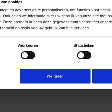
 adres registreren, volgen van bestellingen en meer.
 van cookies
ent en advertenties te personaliseren, om functies voor social
ACCOUNT AANMAKEN
. Ook delen we informatie over uw gebruik van onze site met on
e. Deze partners kunnen deze gegevens combineren met andere i
erzameld op basis van uw gebruik van hun services.
zakelijk account
Voorkeuren
Statistieken
en bedrijf vertegenwoordigt, maak dan een bedrijfsaccount aan
unts te beheren en andere B2B-functionaliteiten te gebruiken.
ZAKELIJK ACCOUNT AANMAKEN
Weigeren