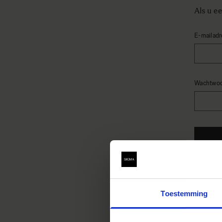
Als u e
E-mailadr
Wachtwo
Passwor
Toestemming
Nieuw
Het aan