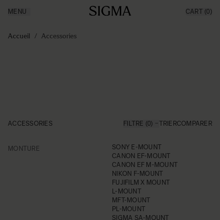
MENU
CART
(0)
Made in Aizu
Inspiration
Aller au contenu
Support
Accueil
/
Accessories
News
Produits
ACCESSORIES
FILTRE (0)
TRIER
COMPARER
FILTER
SONY E-MOUNT
MONTURE
Skip to product list
CANON EF-MOUNT
CANON EF M-MOUNT
NIKON F-MOUNT
FUJIFILM X MOUNT
L-MOUNT
MFT-MOUNT
PL-MOUNT
SIGMA SA-MOUNT