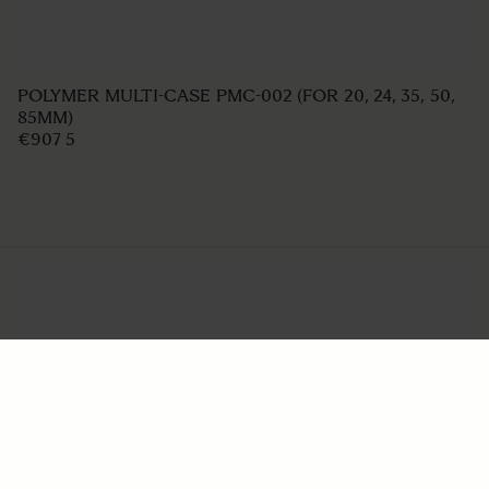
POLYMER MULTI-CASE PMC-002 (FOR 20, 24, 35, 50,
85MM)
€907 5