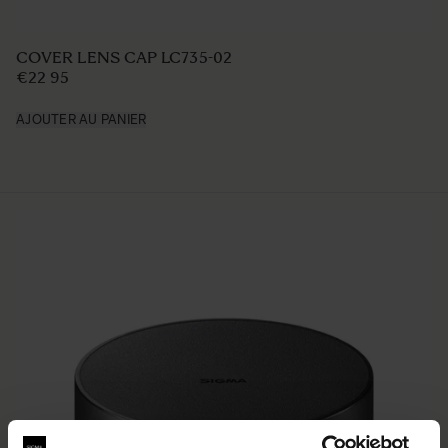
COVER LENS CAP LC735-02
€22 95
AJOUTER AU PANIER