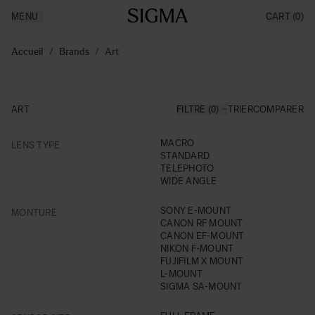
MENU
CART
(0)
Made in Aizu
Inspiration
Aller au contenu
Support
Accueil
/
Brands
/
Art
News
Produits
ART
FILTRE (0)
TRIER
COMPARER
FILTER
MACRO
LENS TYPE
Skip to product list
STANDARD
TELEPHOTO
WIDE ANGLE
FILTER
SONY E-MOUNT
MONTURE
CANON RF MOUNT
CANON EF-MOUNT
NIKON F-MOUNT
FUJIFILM X MOUNT
L-MOUNT
SIGMA SA-MOUNT