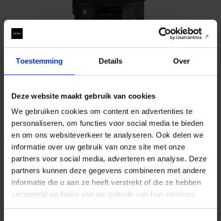
Toestemming
Details
Over
ART
SIGMA 12-24mm F4 DG HSM | Art
Deze website maakt gebruik van cookies
€1 639
We gebruiken cookies om content en advertenties te
AJOUTER AU PANIER
personaliseren, om functies voor social media te bieden
en om ons websiteverkeer te analyseren. Ook delen we
informatie over uw gebruik van onze site met onze
partners voor social media, adverteren en analyse. Deze
partners kunnen deze gegevens combineren met andere
informatie die u aan ze heeft verstrekt of die ze hebben
verzameld op basis van uw gebruik van hun services.