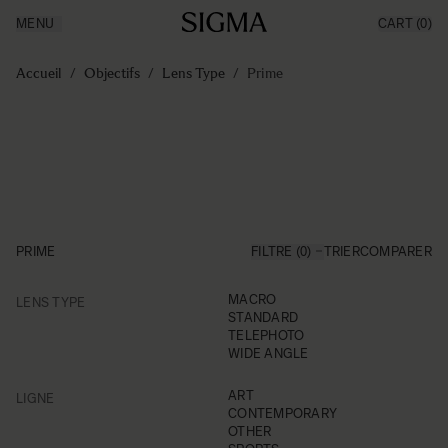
MENU
CART
(0)
Made in Aizu
Inspiration
Aller au contenu
Support
Accueil
/
Objectifs
/
Lens Type
/
Prime
News
Produits
PRIME
FILTRE (0)
TRIER
COMPARER
FILTER
MACRO
LENS TYPE
Skip to product list
STANDARD
TELEPHOTO
WIDE ANGLE
FILTER
ART
LIGNE
CONTEMPORARY
OTHER