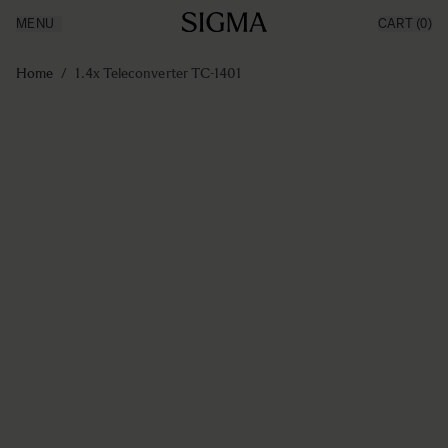
MENU
CART
(0)
Producten
Made in Aizu
Ga naar de inhoud
Inspiratie
Home
/
1.4x Teleconverter TC-1401
Nieuws
Support