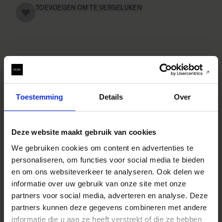
TOEVOEGEN OM TE VERGELIJKEN
Toestemming
Details
Over
SPECIFICATIONS
EIGENSCHAPPEN
Deze website maakt gebruik van cookies
We gebruiken cookies om content en advertenties te
personaliseren, om functies voor social media te bieden
Specificaties
* The appearance, specifications,
en om ons websiteverkeer te analyseren. Ook delen we
and the like of the product are
subject to change for improvement
informatie over uw gebruik van onze site met onze
without notice.
partners voor social media, adverteren en analyse. Deze
Youtube Videos
partners kunnen deze gegevens combineren met andere
informatie die u aan ze heeft verstrekt of die ze hebben