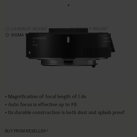
1.4x Teleconverter TC-1401
€279
CANON EF-MOUNT
NIKON F-MOUNT
SIGMA SA-MOUNT
Choose a mount to see availability
Aantal
−
+
IN WINKELWAGEN
• Magnification of focal length of 1.4x
• Auto focus is effective up to F8
• Its durable construction is both dust and splash proof
BUY FROM RESELLER