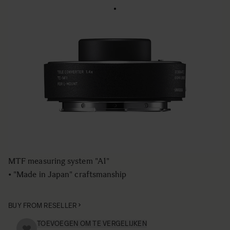
1.4x Teleconverter TC-1411
• Outstanding optical performance
• Compatible with autofocus
• AF is effective at all aperture settings and all focal
lengths
• Dust- and splash-proof construction comparable to that
of the Sports line lenses.
• Exceptional Quality Control with SIGMA's proprietary
MTF measuring system "A1"
• "Made in Japan" craftsmanship
BUY FROM RESELLER
TOEVOEGEN OM TE VERGELIJKEN