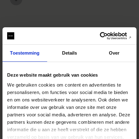
Toestemming
Details
Over
SPECIFICATIONS
EIGENSCHAPPEN
Deze website maakt gebruik van cookies
We gebruiken cookies om content en advertenties te
personaliseren, om functies voor social media te bieden
Specificaties
* The appearance, specifications,
en om ons websiteverkeer te analyseren. Ook delen we
and the like of the product are
subject to change for improvement
informatie over uw gebruik van onze site met onze
without notice.
partners voor social media, adverteren en analyse. Deze
Youtube Videos
partners kunnen deze gegevens combineren met andere
informatie die u aan ze heeft verstrekt of die ze hebben
Instagram Widget
verzameld op basis van uw gebruik van hun services.