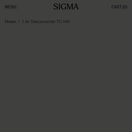
MENU
CART
(0)
Producten
Made in Aizu
Ga naar de inhoud
Inspiratie
Home
/
1.4x Teleconverter TC-1411
Nieuws
Support