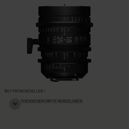
HIGH SPEED ZOOM
18-35mm T2
• Compact formaat. 180º Focusslag
• Super 35mm Format
• Gestandaardiseerds: Gear position, Color Correction,
Filter Size & Front Diameter
• Beschikbaar in Canon EF, Sony E-mount en PL mount
BUY FROM RESELLER
TOEVOEGEN OM TE VERGELIJKEN