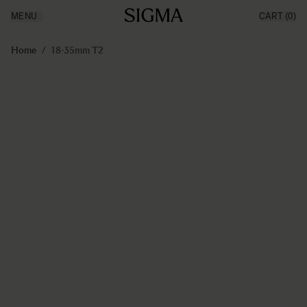
MENU
CART
(0)
Producten
Made in Aizu
Ga naar de inhoud
Inspiratie
Home
/
18-35mm T2
Nieuws
Support