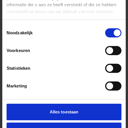
informatie die u aan ze heeft verstrekt of die ze hebben
verzameld op basis van uw gebruik van hun services.
Toestemmingsselectie
Noodzakelijk
Voorkeuren
Statistieken
Marketing
Youtube Channel
https://www.youtube.com/channel/UCj0Y0mbE0gdB
Link
Alles toestaan
Instagram Widget
Focal lenght
18-35mm