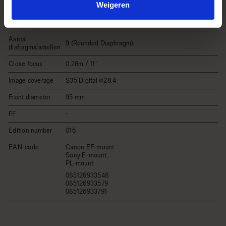
Weigeren
Diafragmawaarde
T2.0 to T16
(T)
Aantal
9 (Rounded Diaphragm)
diafragmalamellen
Close focus
0.28m / 11"
Image coverage
S35 Digital ⌀28.4
Front diameter
95 mm
FF
-
Edition number
016
EAN-code
Canon EF-mount
Sony E-mount
PL-mount
085126933548
085126933579
085126933791