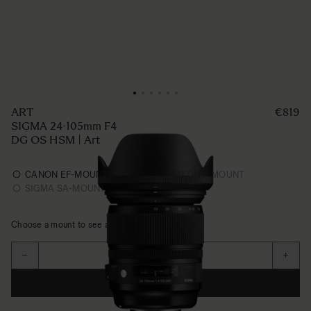
ART
€819
SIGMA 24-105mm F4
DG OS HSM | Art
CANON EF-MOUNT
NIKON F-MOUNT
SIGMA SA-MOUNT
Choose a mount to see availability
Aantal
−
+
IN WINKELWAGEN