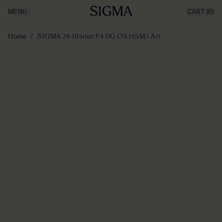
MENU
CART
(0)
Producten
Made in Aizu
Ga naar de inhoud
Inspiratie
Home
/
SIGMA 24-105mm F4 DG OS HSM | Art
Nieuws
Support