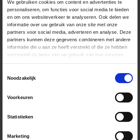
We gebruiken cookies om content en advertenties te
Minimale scherpstelafstand
45 cm / 17.7 in
personaliseren, om functies voor social media te bieden
Maximale vergroting
1:4.6
en om ons websiteverkeer te analyseren. Ook delen we
Afmetingen (diameter x lengte)
informatie over uw gebruik van onze site met onze
partners voor social media, adverteren en analyse. Deze
Gewicht (gram)
885 g / 31.2 oz
partners kunnen deze gegevens combineren met andere
Filtermaat
82mm
informatie die u aan ze heeft verstrekt of die ze hebben
verzameld op basis van uw gebruik van hun services.
Edition number
A013
Accessoires
Lens hood (LH876-02) supplied.
Toestemmingsselectie
EAN-code
Canon E/EF
Noodzakelijk
Nikon F
Sigma SA
Sony A
Voorkeuren
085126635541
085126635558
085126635565
085126635626
Statistieken
Marketing