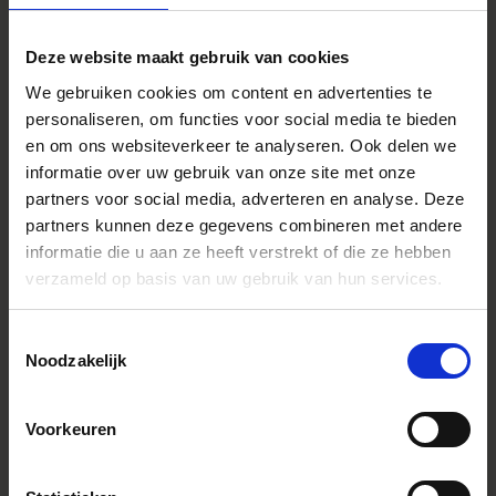
Beeldhoek
84.1°
Deze website maakt gebruik van cookies
Aantal
7（Rounded diaphragm)
diafragmalamellen
We gebruiken cookies om content en advertenties te
Minimaal
personaliseren, om functies voor social media te bieden
F22
diafragma
en om ons websiteverkeer te analyseren. Ook delen we
Minimale
informatie over uw gebruik van onze site met onze
10.8cm
scherpstelafstand
partners voor social media, adverteren en analyse. Deze
partners kunnen deze gegevens combineren met andere
Maximale
1:2
vergroting
informatie die u aan ze heeft verstrekt of die ze hebben
verzameld op basis van uw gebruik van hun services.
Afmetingen
L-Mount
(diameter x
Sony E-mount
lengte)
64mmx48.8mm
Ø
Toestemmingsselectie
64mmx50.8mm
Ø
Noodzakelijk
Filtermaat
55mm
Edition number
C021
Voorkeuren
Accessoires
Magnetic metal lens cap FRONT CAP LCF55-01M, Petal
Hood (LH576-01) included.