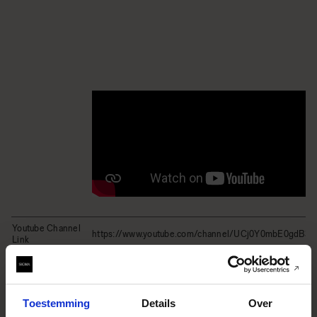
Youtube Channel
https://www.youtube.com/channel/UCj0Y0mbE0gdB
Link
Instagram Widget
Lensconstructie
10 elements in 8 groups
Toestemming
Details
Over
Lens Type
Wide Angle