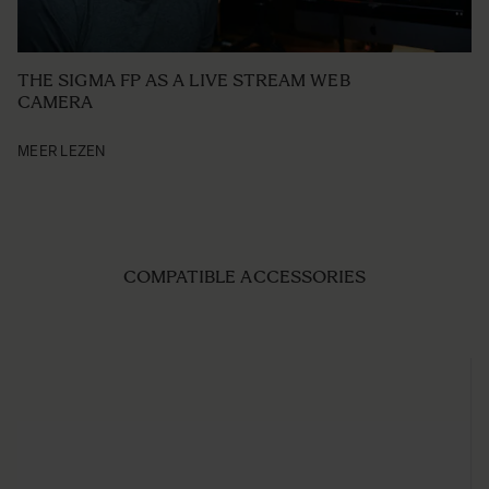
THE SIGMA FP AS A LIVE STREAM WEB
CAMERA
MEER LEZEN
COMPATIBLE ACCESSORIES
Navigating through the elements of the carousel is possible us
Press to skip carousel
Press to go to carousel navigation