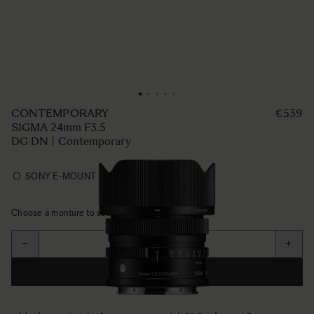
CONTEMPORARY
€539
SIGMA 24mm F3.5
DG DN | Contemporary
SONY E-MOUNT
L-MOUNT
Choose a monture to see availability
Aantal
−
+
IN WINKELWAGEN