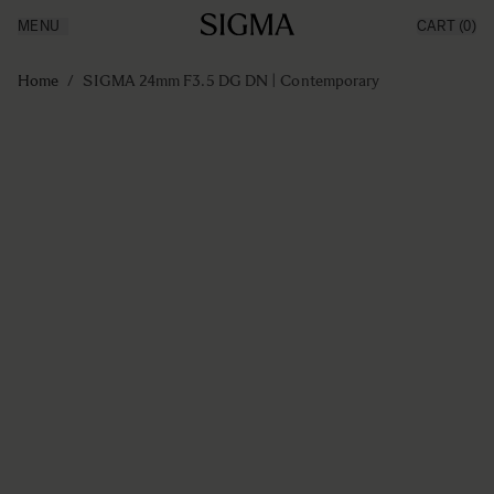
MENU
CART
(0)
Producten
Made in Aizu
Ga naar de inhoud
Inspiratie
Home
/
SIGMA 24mm F3.5 DG DN | Contemporary
Nieuws
Support