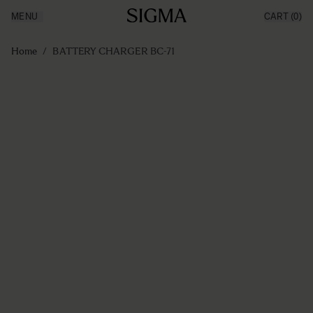
MENU
CART
(0)
Producten
Made in Aizu
Ga naar de inhoud
Inspiratie
Home
/
BATTERY CHARGER BC-71
Nieuws
Support