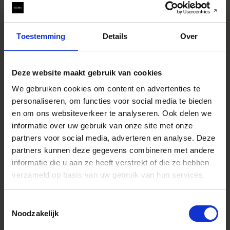
Toestemming
Details
Over
SPECIFICATIONS
EIGENSCHAPPEN
Deze website maakt gebruik van cookies
CONSTRUCTION
We gebruiken cookies om content en advertenties te
personaliseren, om functies voor social media te bieden
en om ons websiteverkeer te analyseren. Ook delen we
Specificaties
* All figures calculated by L-Mount.
informatie over uw gebruik van onze site met onze
Note: The L-Mount Trademark is a
partners voor social media, adverteren en analyse. Deze
registered Trademark of Leica
Camera AG. About Product Name:
partners kunnen deze gegevens combineren met andere
Product name includes "DG" when
informatie die u aan ze heeft verstrekt of die ze hebben
the lens is designed to deliver the
ultimate in performance on
verzameld op basis van uw gebruik van hun services.
cameras with full-frame sensors,
and "DN" when the lens design is
optimized for mirrorless cameras
Toestemmingsselectie
with the short flange focal length.
Noodzakelijk
Youtube Videos