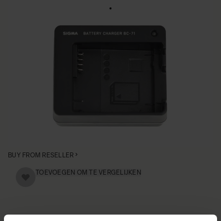
BATTERY CHARGER BC-71
€169
Aantal
−
+
IN WINKELWAGEN
• Battery Charger set designed exclusively for the SIGMA
fp's battery BP-51
BUY FROM RESELLER
TOEVOEGEN OM TE VERGELIJKEN