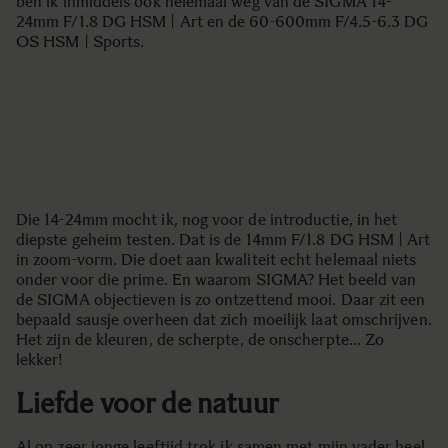
ben ik inmiddels ook helemaal weg van de SIGMA 14-
24mm F/1.8 DG HSM | Art en de 60-600mm F/4.5-6.3 DG
OS HSM | Sports.
Die 14-24mm mocht ik, nog voor de introductie, in het
diepste geheim testen. Dat is de 14mm F/1.8 DG HSM | Art
in zoom-vorm. Die doet aan kwaliteit echt helemaal niets
onder voor die prime. En waarom SIGMA? Het beeld van
de SIGMA objectieven is zo ontzettend mooi. Daar zit een
bepaald sausje overheen dat zich moeilijk laat omschrijven.
Het zijn de kleuren, de scherpte, de onscherpte… Zo
lekker!
Liefde voor de natuur
Al op zeer jonge leeftijd trok ik samen met mijn vader heel