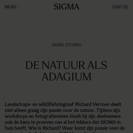
Ga naar de inhoud
MENU
CART
(0)
Producten
Made in Aizu
Inspiratie
Nieuws
Support
SIGMA STORIES
DE NATUUR ALS
ADAGIUM
Landschaps- en wildlifefotograaf Richard Verroen deelt
niet alleen graag zijn passie voor de natuur. Tijdens zijn
workshops en fotografiereizen biedt hij zijn deelnemers
ook de kans te proeven van al het lekkers dat SIGMA in
huis heeft. Wie is Richard? Waar komt zijn passie voor de