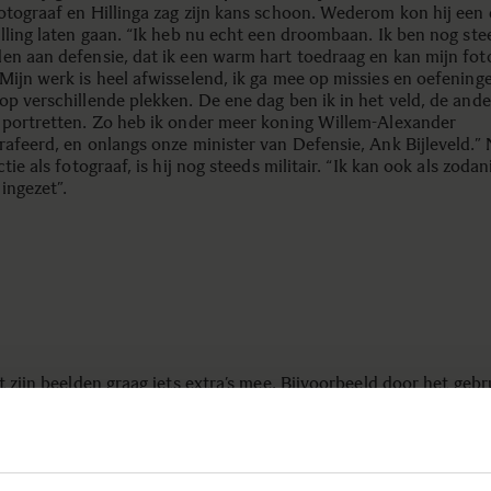
otograaf en Hillinga zag zijn kans schoon. Wederom kon hij ee
ulling laten gaan. “Ik heb nu echt een droombaan. Ik ben nog ste
en aan defensie, dat ik een warm hart toedraag en kan mijn fot
Mijn werk is heel afwisselend, ik ga mee op missies en oefening
op verschillende plekken. De ene dag ben ik in het veld, de and
 portretten. Zo heb ik onder meer koning Willem-Alexander
rafeerd, en onlangs onze minister van Defensie, Ank Bijleveld.”
ctie als fotograaf, is hij nog steeds militair. “Ik kan ook als zodan
ingezet”.
t zijn beelden graag iets extra’s mee. Bijvoorbeeld door het gebr
 het toevoegen van effecten. “Of ik iets toevoeg is afhankelijk v
e. Denk bijvoorbeeld aan een oefening in een ruw berglandschap
n zichzelf al een ruwe uitstraling. Dergelijke beelden wil ik onge
n een andere setting wil ik juist wel iets toevoegen, zoals gekleur