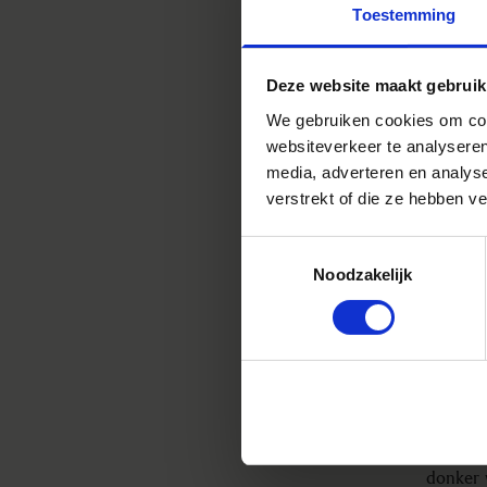
bij de f
Toestemming
meeneme
moet m
Deze website maakt gebruik
We gebruiken cookies om cont
websiteverkeer te analyseren
media, adverteren en analys
verstrekt of die ze hebben v
Hilling
Toestemmingsselectie
leveren
Noodzakelijk
SIGMA f
ik de n
een nie
upgrade
met een
soort w
de kant
viewfind
niet all
donker 