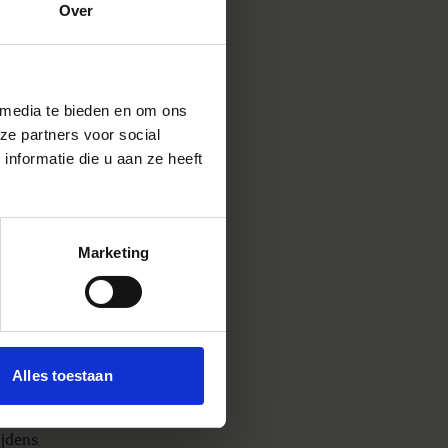
cht
Over
at je
 media te bieden en om ons
ze partners voor social
nformatie die u aan ze heeft
enzen
eerste
Marketing
k mocht
. Naast
ooie
baar
ijn
ik met
Alles toestaan
 De
t is
n het
ijdens