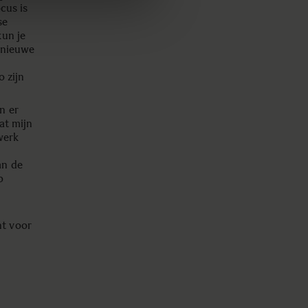
cus is
se
kun je
e nieuwe
o zijn
n er
at mijn
werk
an de
p
t voor