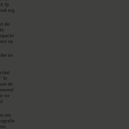
MA fp
ook erg
ht de
te
ompacte
men op
ader en
e
ciaal
” In
 van de
tgewond
ar na
s)
ies om
tografie
een