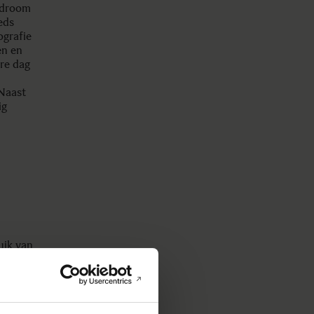
n droom
eds
ografie
en en
ere dag
 Naast
ig
uik van
an de
. Dat
polijst
d licht