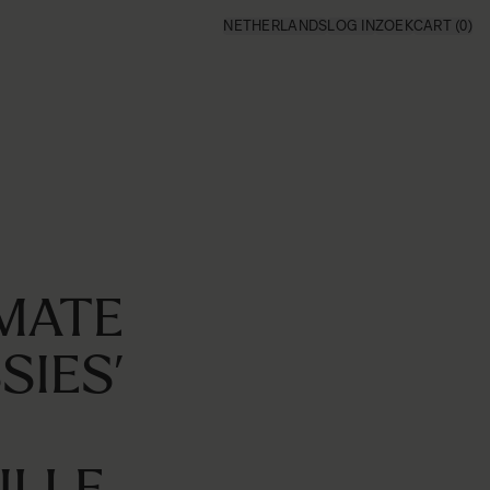
NETHERLANDS
LOG IN
ZOEK
CART
(0)
RMATE
SIES’
ILLE