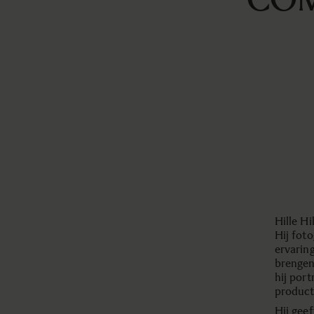
Hille Hi
Hij foto
ervaring
brengen
hij port
product
Hij gee