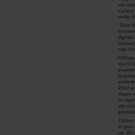
van len
camera 
onder d
“Door d
fenomen
digital
formaat
mijn fot
Hillinga
opa hie
paplepel
loopbaa
onderde
2007 we
missie 
en lage
zijn ui
gerelat
Tijdens
te gaan,
op. Zijn