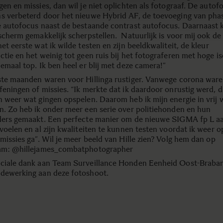
en en missies, dan wil je niet oplichten als fotograaf. De autofo
s verbeterd door het nieuwe Hybrid AF, de toevoeging van pha
e autofocus naast de bestaande contrast autofocus. Daarnaast 
 scherm gemakkelijk scherpstellen. Natuurlijk is voor mij ook d
et eerste wat ik wilde testen en zijn beeldkwaliteit, de kleur
tie en het weinig tot geen ruis bij het fotograferen met hoge is
emaal top. Ik ben heel er blij met deze camera!”
ste maanden waren voor Hillinga rustiger. Vanwege corona ware
feningen of missies. “Ik merkte dat ik daardoor onrustig werd, d
n weer wat gingen opspelen. Daarom heb ik mijn energie in vrij 
n. Zo heb ik onder meer een serie over politiehonden en hun
ders gemaakt. Een perfecte manier om de nieuwe SIGMA fp L a
voelen en al zijn kwaliteiten te kunnen testen voordat ik weer o
missies ga”. Wil je meer beeld van Hille zien? Volg hem dan op
am: @hillejames_combatphotographer
ciale dank aan Team Surveillance Honden Eenheid Oost-Braban
dewerking aan deze fotoshoot.