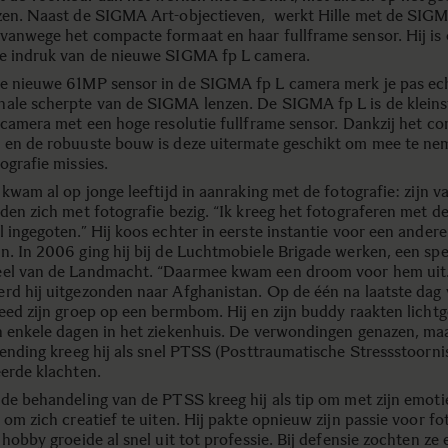
zen. Naast de SIGMA Art-objectieven, werkt Hille met de SIG
vanwege het compacte formaat en haar fullframe sensor. Hij is 
e indruk van de nieuwe SIGMA fp L camera.
e nieuwe 61MP sensor in de SIGMA fp L camera merk je pas ec
ale scherpte van de SIGMA lenzen. De SIGMA fp L is de kleins
e camera met een hoge resolutie fullframe sensor. Dankzij het c
 en de robuuste bouw is deze uitermate geschikt om mee te ne
ografie missies.
 kwam al op jonge leeftijd in aanraking met de fotografie: zijn v
lden zich met fotografie bezig. “Ik kreeg het fotograferen met d
 ingegoten.” Hij koos echter in eerste instantie voor een andere
n. In 2006 ging hij bij de Luchtmobiele Brigade werken, een spe
el van de Landmacht. “Daarmee kwam een droom voor hem uit.
rd hij uitgezonden naar Afghanistan. Op de één na laatste dag
reed zijn groep op een bermbom. Hij en zijn buddy raakten lich
n enkele dagen in het ziekenhuis. De verwondingen genazen, ma
tzending kreeg hij als snel PTSS (Posttraumatische Stressstoorni
eerde klachten.
 de behandeling van de PTSS kreeg hij als tip om met zijn emot
 om zich creatief te uiten. Hij pakte opnieuw zijn passie voor fo
 hobby groeide al snel uit tot professie. Bij defensie zochten ze 