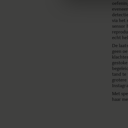
oefening
eveneen
detecti
via het
sensor h
reproduc
echt hel
De laat
geen oe
klachte
gestoke
begelei
tand te 
grotere 
Instagr
Met spe
haar me