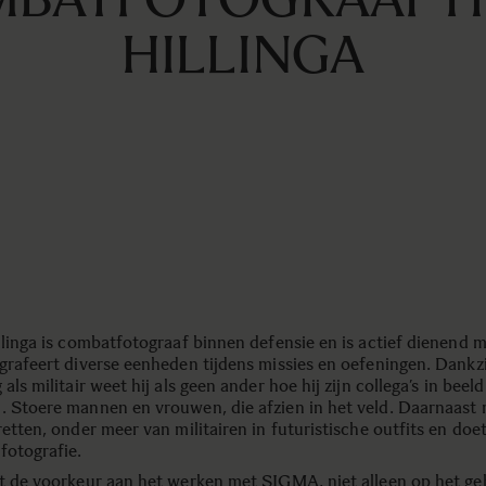
HILLINGA
llinga is combatfotograaf binnen defensie en is actief dienend mil
grafeert diverse eenheden tijdens missies en oefeningen. Dankzij
 als militair weet hij als geen ander hoe hij zijn collega’s in beel
. Stoere mannen en vrouwen, die afzien in het veld. Daarnaast
retten, onder meer van militairen in futuristische outfits en doet
fotografie.
ft de voorkeur aan het werken met SIGMA, niet alleen op het ge