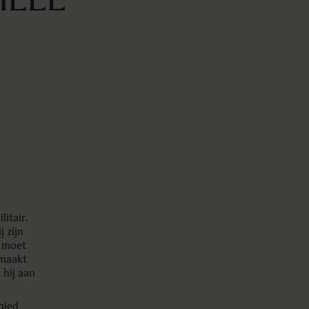
itair.
 zijn
d moet
 maakt
 hij aan
bied