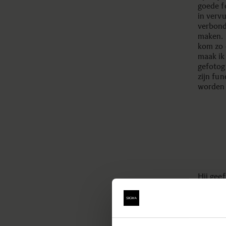
goede f
in verv
verbond
maken. 
kom zo 
maak ik
gefotog
zijn fun
worden 
Hij geef
licht of
situati
heeft va
laten. I