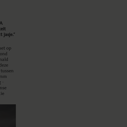
MA
eit
 jasje.”
het op
rond
nald
 deze
j tussen
50mm
 -
anse
tie