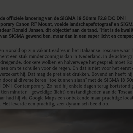
 de officiële lancering van de SIGMA 18-50mm F2.8 DC DN |
porary Canon RF Mount, voelde landschapsfotograaf en SIG
deur Ronald Jansen, dit objectief aan de tand. “Het is de kwalit
k van SIGMA gewend ben, maar dan in een super licht en compact
en Ronald op zijn vakantieadres in het Italiaanse Toscane waar 
ent een stuk minder zonnig is dan in Nederland. In de achterg
 dreigende, donkere wolken en halverwege het gesprek moet Ro
nnen om te schuilen voor de regen. En dat is niet voor het eerst
 verzekert hij. Dat mag de pret niet drukken. Bovendien heeft hi
n door al diverse keren “toe kunnen slaan” met de SIGMA 18-
 DN | Contemporary. Zo had hij enkele dagen terug kortstondig
 tien minuten - geweldige (licht) omstandigheden aan de Tosca
aar had hij via Google Maps een onbekende maar prachtige loca
. Het leverde een prachtig, zeer dynamisch beeld op.