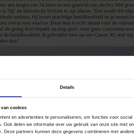
m, een lengte van 74,5mm en een gewicht van slechts 300 gra
is “hij” de kleinste én lichtste in zijn klasse. “Dat maakt dit obje
ideale reislens. Hij levert prachtige beeldkwaliteit én je neemt 
os overal mee naartoe. Deze lens is echt Ideaal voor de reislust
af die graag licht bepakt op stap gaat, maar geen concessies wen
n de beeldkwaliteit. Ik gebruikte hem op een Canon R7, wat mij 
den duo.”
Details
 van cookies
ent en advertenties te personaliseren, om functies voor social
. Ook delen we informatie over uw gebruik van onze site met on
e. Deze partners kunnen deze gegevens combineren met andere i