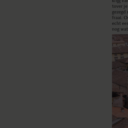
krijg va
tover je
gezegd 
fraai. O
echt ee
nog wa