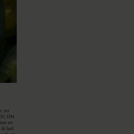
o, nu
8 DC DN
ème en
ik last