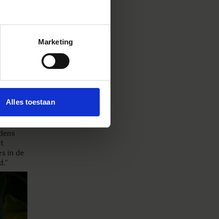
Marketing
Alles toestaan
. “De
 vol met
deze
jdens
t
s in de
d.”