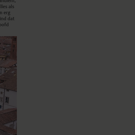
andient,
les als
n erg
vind dat
loofd