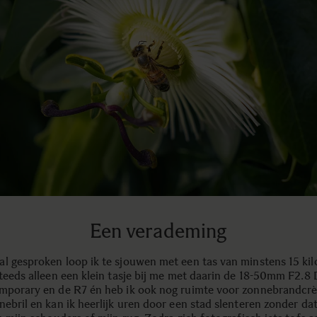
Een verademing
l gesproken loop ik te sjouwen met een tas van minstens 15 kil
steeds alleen een klein tasje bij me met daarin de 18-50mm F2.
mporary en de R7 én heb ik ook nog ruimte voor zonnebrandcr
ebril en kan ik heerlijk uren door een stad slenteren zonder dat 