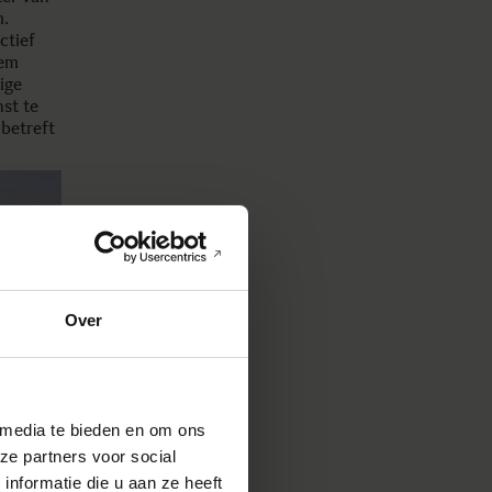
m.
ctief
hem
ige
st te
betreft
Over
 media te bieden en om ons
ze partners voor social
nformatie die u aan ze heeft