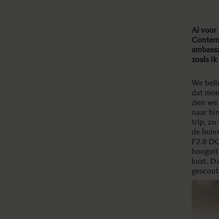
Al voor
Contem
ambassa
zoals i
We bell
dat mom
zien we
naar bi
trip, zo
de buie
F2.8 DC
hooguit
kust. D
gescout