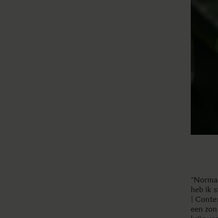
“Normaa
heb ik 
| Conte
een zonn