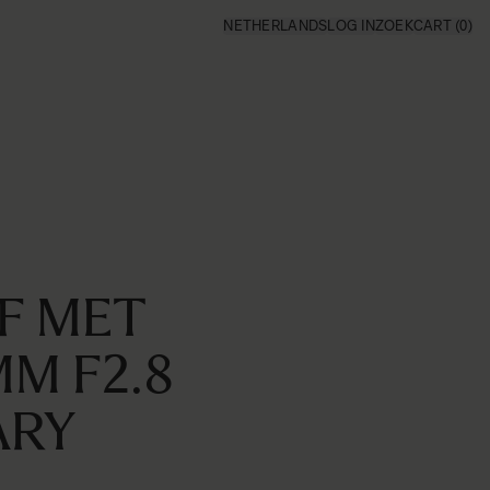
NETHERLANDS
LOG IN
ZOEK
CART
(0)
F MET
M F2.8
ARY