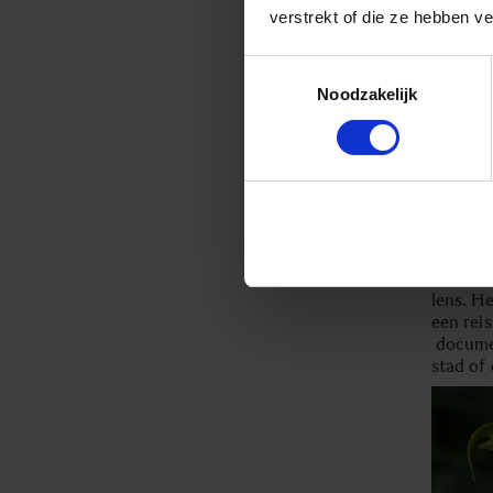
verstrekt of die ze hebben v
Toestemmingsselectie
Noodzakelijk
Dankzij
vergrot
Contemp
tuin hi
allerlei
lens. He
een rei
documen
stad of 