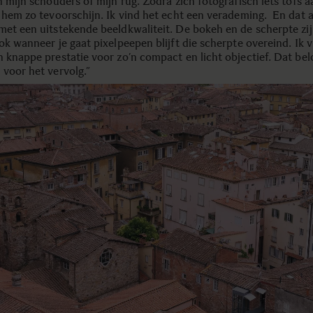
n mijn schouders of mijn rug. Zodra zich fotografisch iets tofs a
 hem zo tevoorschijn. Ik vind het echt een verademing. En dat al
met een uitstekende beeldkwaliteit. De bokeh en de scherpte zij
ok wanneer je gaat pixelpeepen blijft die scherpte overeind. Ik 
n knappe prestatie voor zo’n compact en licht objectief. Dat be
t voor het vervolg.”