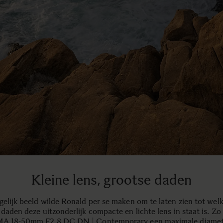
Kleine lens, grootse daden
gelijk beeld wilde Ronald per se maken om te laten zien tot wel
daden deze uitzonderlijk compacte en lichte lens in staat is. Zo
MA 18-50mm F2.8 DC DN | Contemporary een maximale diamet