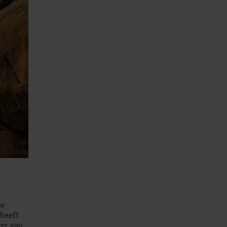
ke
 heeft
er van