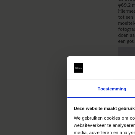
φ69,2 m
Hiermee 
tot een 
moeitelo
fotogra
doen aa
een gou
Toestemming
Deze website maakt gebruik
We gebruiken cookies om cont
websiteverkeer te analyseren
media, adverteren en analys