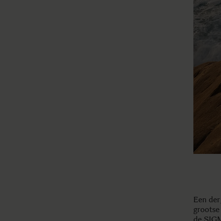
Een der
grootse 
de SIG