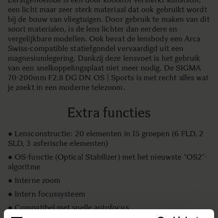
een licht maar zeer sterk materiaal dat ook gebruikt wordt
bij de bouw van vliegtuigen. Door gebruik te maken van dit
soort materialen, is de lens lichter dan eerdere en
vergelijkbare modellen. Ook bevat de lensbody een Arca
Swiss-compatible statiefgondel vervaardigd uit een
magnesiumlegering. Dankzij deze lensvoet is het gebruik
van een snelkoppelingsplaat niet meer nodig. De SIGMA
70-200mm F2.8 DG DN OS | Sports is met recht alles wat
je zoekt in een moderne telezoom.
Extra functies
● Lensconstructie: 20 elementen in 15 groepen (6 FLD, 2
SLD, 3 asferische elementen)
● OS-functie (Optical Stabilizer) met het nieuwste “OS2”-
algoritme
● Interne zoom
● Intern focussysteem
● Compatibel met snelle autofocus