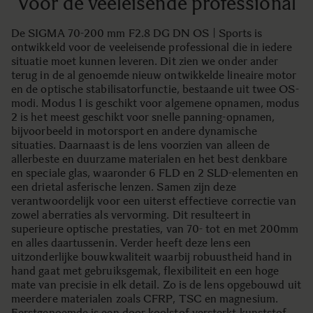
Voor de veeleisende professional
De SIGMA 70-200 mm F2.8 DG DN OS | Sports is
ontwikkeld voor de veeleisende professional die in iedere
situatie moet kunnen leveren. Dit zien we onder ander
terug in de al genoemde nieuw ontwikkelde lineaire motor
en de optische stabilisatorfunctie, bestaande uit twee OS-
modi. Modus 1 is geschikt voor algemene opnamen, modus
2 is het meest geschikt voor snelle panning-opnamen,
bijvoorbeeld in motorsport en andere dynamische
situaties. Daarnaast is de lens voorzien van alleen de
allerbeste en duurzame materialen en het best denkbare
en speciale glas, waaronder 6 FLD en 2 SLD-elementen en
een drietal asferische lenzen. Samen zijn deze
verantwoordelijk voor een uiterst effectieve correctie van
zowel aberraties als vervorming. Dit resulteert in
superieure optische prestaties, van 70- tot en met 200mm
en alles daartussenin. Verder heeft deze lens een
uitzonderlijke bouwkwaliteit waarbij robuustheid hand in
hand gaat met gebruiksgemak, flexibiliteit en een hoge
mate van precisie in elk detail. Zo is de lens opgebouwd uit
meerdere materialen zoals CFRP, TSC en magnesium.
Eerstgenoemde is een door koolstof versterkt kunststof,