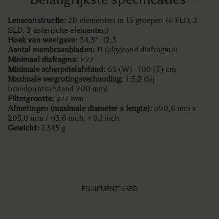
Lensconstructie:
20 elementen in 15 groepen (6 FLD, 2
SLD, 3 asferische elementen)
Hoek van weergave:
34,3° -12,3
Aantal membraanbladen:
11 (afgerond diafragma)
Minimaal diafragma:
F22
Minimale scherpstelafstand:
65 (W) - 100 (T) cm
Maximale vergrotingsverhouding:
1:5,2 (bij
brandpuntsafstand 200 mm)
Filtergrootte:
φ77 mm
Afmetingen (maximale diameter x lengte):
φ90,6 mm x
205,0 mm / φ3,6 inch. × 8,1 inch
Gewicht:
1.345 g
EQUIPMENT USED