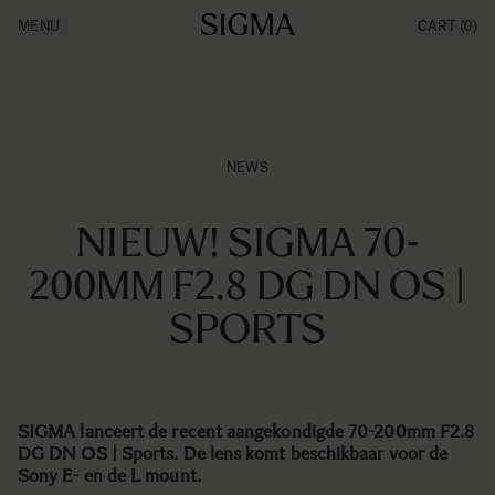
Ga naar de inhoud
MENU
CART
(0)
Producten
Made in Aizu
Inspiratie
Nieuws
Support
NEWS
NIEUW! SIGMA 70-
200MM F2.8 DG DN OS |
SPORTS
SIGMA lanceert de recent aangekondigde 70-200mm F2.8
DG DN OS | Sports. De lens komt beschikbaar voor de
Sony E- en de L mount.