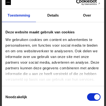
● HLA (lineaire actuator met hoge respons)
● Compatibel met lensafwijkingscorrectie
● Ondersteunt DMF en AF+MF
Toestemming
Details
Over
● Compatibel met AF-hulp (alleen Sony E-mount)
● Nanoporeuze coating
Deze website maakt gebruik van cookies
● Super meerlaagse coating
We gebruiken cookies om content en advertenties te
● Water- en olieafstotende coating (voorste element)
personaliseren, om functies voor social media te bieden
● Diafragmaring
en om ons websiteverkeer te analyseren. Ook delen we
● Klikschakelaar diafragmaring
informatie over uw gebruik van onze site met onze
● Diafragmaringvergrendelingsschakelaar
partners voor social media, adverteren en analyse. Deze
● AFL-knop (3 knoppen)
partners kunnen deze gegevens combineren met andere
informatie die u aan ze heeft verstrekt of die ze hebben
● Focusbegrenzerschakelaar
verzameld op basis van uw gebruik van hun services.
● Focusmodusschakelaar
● Ondersteuning voor het schakelen tussen lineaire focus
Toestemmingsselectie
/ niet-lineaire focusringinstellingen (alleen voor L-Mount)
Noodzakelijk
● OS-schakelaar
● Aangepaste modusschakelaar