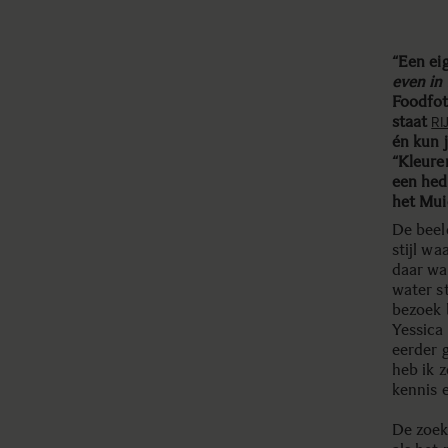
“Een ei
even in
Foodfot
staat
RI
én kun 
“Kleuren
een hed
het Mui
De beel
stijl w
daar w
water s
bezoek 
Yessica
eerder 
heb ik 
kennis 
De zoek