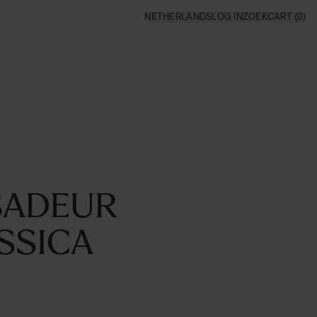
NETHERLANDS
LOG IN
ZOEK
CART
(0)
SADEUR
SSICA