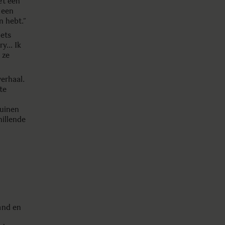
et een
 een
n hebt.”
iets
ry… Ik
 ze
verhaal.
te
tuinen
hillende
and en