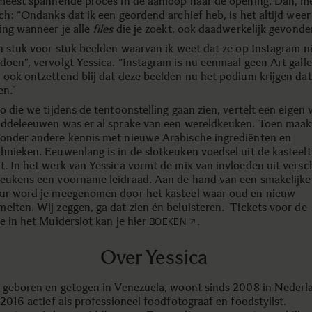
 meest spannende proces in de aanloop naar de opening. Dan, m
ch: “Ondanks dat ik een geordend archief heb, is het altijd weer
ing wanneer je alle
files
die je zoekt, ook daadwerkelijk gevonde
jn stuk voor stuk beelden waarvan ik weet dat ze op Instagram n
doen”, vervolgt Yessica. “Instagram is nu eenmaal geen Art galle
 ook ontzettend blij dat deze beelden nu het podium krijgen dat
en.”
o die we tijdens de tentoonstelling gaan zien, vertelt een eigen 
iddeleeuwen was er al sprake van een wereldkeuken. Toen maak
onder andere kennis met nieuwe Arabische ingrediënten en
hnieken. Eeuwenlang is in de slotkeuken voedsel uit de kasteel
t. In het werk van Yessica vormt de mix van invloeden uit versc
eukens een voorname leidraad. Aan de hand van een smakelijke
ur word je meegenomen door het kasteel waar oud en nieuw
elten. Wij zeggen, ga dat zien én beluisteren. Tickets voor de
e in het Muiderslot kan je hier
.
BOEKEN
Over Yessica
, geboren en getogen in Venezuela, woont sinds 2008 in Nederl
 2016 actief als professioneel foodfotograaf en foodstylist.