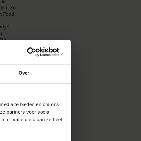
nde
zien. Zo
st Food
Lady®
is
van
sen uit
ities
n delen
Over
 media te bieden en om ons
ze partners voor social
nformatie die u aan ze heeft