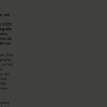
en,
not
er 2023
ografie
sica,
ren als
tie van
sie. Een
ography,
, en het
en
en die
 niet
itie
eken,
essica