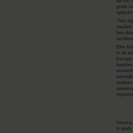
als het
grote la
oplucht
“Het zi
zouden 
ben dan
verdien
Elke fot
In de m
Europa 
kooktec
verwerk
wereldk
audioto
samensm
expositi
Yessica
is sinds