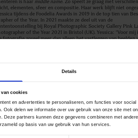
enteren is haar
middle name
. Zo speelt ze graag met verschille
 licht, elementen, sfeer en compositie. Haar werk blijft niet onge
essica tijdens de Foodelia Awards in 2019 in de top tien van Be
apher of the Year. In 2021 maakte ze deel uit van de
tententoonstelling bij Royal Photographic Society Gallery Pink 
otographer of the Year 2021 in Bristol (UK). Yessica: “Voor mij 
re fotografie zoveel meer dan alleen het vastleggen van beelden 
ke gerechten. Het is als reizen door eten, contact maken met men
llende culturen en nieuwe werelden van smaken en culinaire trad
en. Het is een kunstvorm waarmee ik kan onderzoeken en
nteren, terwijl ik tegelijkertijd mijn ervaringen met anderen ka
del van mijn foto’s.”
Details
er Yessica vind je
.
HIER
 van cookies
ent en advertenties te personaliseren, om functies voor social
. Ook delen we informatie over uw gebruik van onze site met on
e. Deze partners kunnen deze gegevens combineren met andere i
erzameld op basis van uw gebruik van hun services.