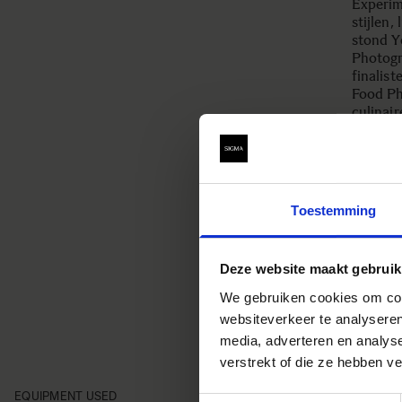
Experim
stijlen,
stond Y
Photogr
finalis
Food Ph
culinai
heerlij
verschi
ontdekk
experime
door mid
Toestemming
Meer ov
Deze website maakt gebruik
We gebruiken cookies om cont
websiteverkeer te analyseren
media, adverteren en analys
verstrekt of die ze hebben v
EQUIPMENT USED