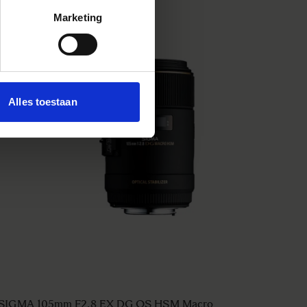
Marketing
Alles toestaan
SIGMA 105mm F2.8 EX DG OS HSM Macro