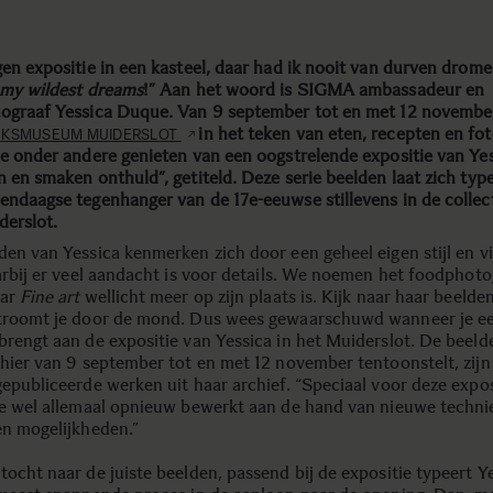
gen expositie in een kasteel, daar had ik nooit van durven drom
 my wildest dreams
!” Aan het woord is SIGMA ambassadeur en
ograaf Yessica Duque. Van 9 september tot en met 12 novemb
in het teken van eten, recepten en fot
JKSMUSEUM MUIDERSLOT
je onder andere genieten van een oogstrelende expositie van Yes
 en smaken onthuld”, getiteld. Deze serie beelden laat zich type
endaagse tegenhanger van de 17e-eeuwse stillevens in de collec
derslot.
den van Yessica kenmerken zich door een geheel eigen stijl en vi
aarbij er veel aandacht is voor details. We noemen het foodphot
aar
Fine art
wellicht meer op zijn plaats is. Kijk naar haar beelden
troomt je door de mond. Dus wees gewaarschuwd wanneer je e
brengt aan de expositie van Yessica in het Muiderslot. De beeld
 hier van 9 september tot en met 12 november tentoonstelt, zijn
gepubliceerde werken uit haar archief. “Speciaal voor deze expos
ze wel allemaal opnieuw bewerkt aan de hand van nieuwe techni
en mogelijkheden.”
tocht naar de juiste beelden, passend bij de expositie typeert Y