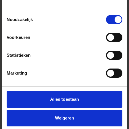
dichtstbijzijnde geautoriseerde SIGMA-filiaal of
distributeur.
Toestemmingsselectie
Noodzakelijk
Voorkeuren
EQUIPMENT USED
Statistieken
Marketing
Alles toestaan
Weigeren