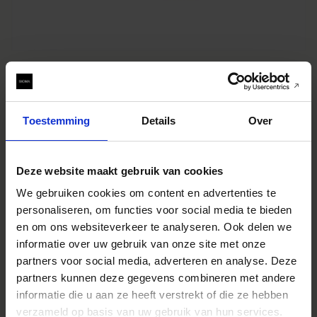
Sony E-mount, versie 2.0
Voordelen van de update
?
Toestemming
Details
Over
Het bedieningsgeluid tijdens video-opnames is verminderd.
Compatibiliteit met continu-opnamen tot ongeveer 120
frames per seconde is toegevoegd voor de scherpstelmodi
Deze website maakt gebruik van cookies
(AF-S/DMF/MF) op Sony α9 III camera's.
We gebruiken cookies om content en advertenties te
Hoe te updaten
?
personaliseren, om functies voor social media te bieden
Selecteer het betreffende product op de
VOLGENDE PAGINA
en om ons websiteverkeer te analyseren. Ook delen we
, ga naar de downloadpagina, klik op "Sony E-mount
informatie over uw gebruik van onze site met onze
(toepasselijk serienummer)" en volg de updateprocedure:
partners voor social media, adverteren en analyse. Deze
*Na de update moet u de batterij uit de camera
partners kunnen deze gegevens combineren met andere
verwijderen en opnieuw plaatsen.
informatie die u aan ze heeft verstrekt of die ze hebben
Voor verdere informatie kunt u contact opnemen met uw
verzameld op basis van uw gebruik van hun services.