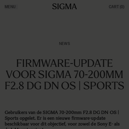
Ga naar de inhoud
MENU
CART
(0)
Producten
Made in Aizu
Inspiratie
Nieuws
Support
NEWS
FIRMWARE-UPDATE
VOOR SIGMA 70-200MM
F2.8 DG DN OS | SPORTS
Gebruikers van de SIGMA 70-200mm F2.8 DG DN OS |
Sports opgelet. Er is een nieuwe firmware-update
beschikbaar voor dit objectief, voor zowel de Sony E- als