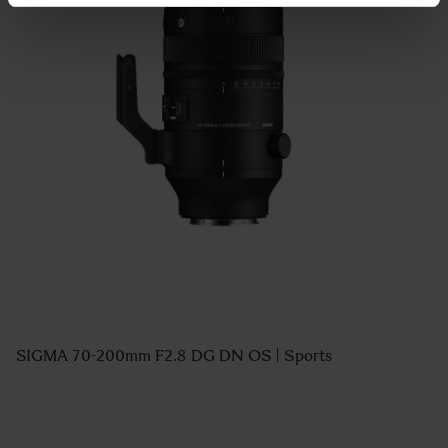
SIGMA 70-200mm F2.8 DG DN OS | Sports